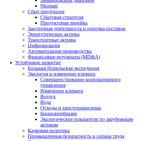
Забайкальский дивизион
Nkomati
Сбыт продукции
Сбытовая стратегия
Продуктовая линейка
Закупочная деятельность и цепочка поставок
Энергетические активы
Транспортные активы
Цифровизация
Автоматизация производства
Финансовые результаты (MD&A)
Устойчивое развитие
Большая Норильская экспедиция
Экология и изменение климата
Совершенствование корпоративного
управления
Изменение климата
Воздух
Вода
Отходы и хвостохранилища
Биоразнообразие
Экологические показатели по зарубежным
активам
Кадровая политика
Промышленная безопасность и охрана труда