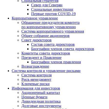
Социальная стратегия
Север для Северян
Социальные инвестиции
Первые против COVID‑19
Корпоративное управление
Обращение председателя комитета
по корпоративному управлению
Система корпоративного управления
Общее собрание акционеров
Совет директоров
Состав совета директоров
Биографии членов совета директоров
Комитеты совета директоров
Президент и Правление
Биографии членов правления
Вознаграждение
Система контроля и управление рисками
Система контроля
Риск-менеджмент
Ключевые риски
Информация для инвесторов
Акционерный капитал
Ценные бумаги
Дивидендная политика
Долговые инструменты