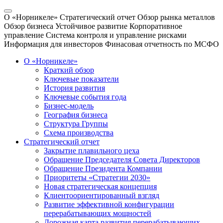
О «Норникеле»
Стратегический отчет
Обзор рынка металлов
Обзор бизнеса
Устойчивое развитие
Корпоративное
управление
Система контроля и управление рисками
Информация для инвесторов
Финасовая отчетность по МСФО
О «Норникеле»
Краткий обзор
Ключевые показатели
История развития
Ключевые события года
Бизнес-модель
География бизнеса
Структура Группы
Схема производства
Стратегический отчет
Закрытие плавильного цеха
Обращение Председателя Совета Директоров
Обращение Президента Компании
Приоритеты «Стратегии 2030»
Новая стратегическая концепция
Клиентоориентированный взгляд
Развитие эффективной конфигурации
перерабатывающих мощностей
Дорожная карта развития перерабатывающих