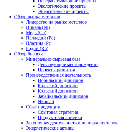
Перерабатывающие проекты
Экологические проекты
Энергетические проекты
Обзор рынка металлов
Лидерство на рынке металлов
Никель (Ni)
Медь (Cu)
Палладий (Pd)
Платина (Pt)
Родий (Rh)
Обзор бизнеса
Минерально-сырьевая база
Действующие месторождения
Проекты развития
Производственная деятельность
Норильский дивизион
Кольский дивизион
Кольский дивизион
Забайкальский дивизион
Nkomati
Сбыт продукции
Сбытовая стратегия
Продуктовая линейка
Закупочная деятельность и цепочка поставок
Энергетические активы