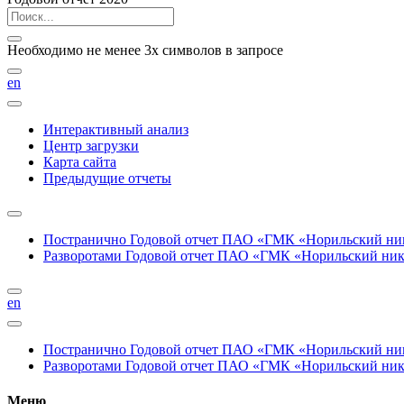
Необходимо не менее 3х символов в запросе
en
Интерактивный анализ
Центр загрузки
Карта сайта
Предыдущие отчеты
Постранично
Годовой отчет ПАО «ГМК «Норильский нике
Разворотами
Годовой отчет ПАО «ГМК «Норильский никел
en
Постранично
Годовой отчет ПАО «ГМК «Норильский нике
Разворотами
Годовой отчет ПАО «ГМК «Норильский никел
Меню