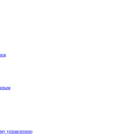
ния
тивам
ому управлению