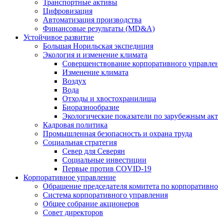
Транспортные активы
Цифровизация
Автоматизация производства
Финансовые результаты (MD&A)
Устойчивое развитие
Большая Норильская экспедиция
Экология и изменение климата
Совершенствование корпоративного управле
Изменение климата
Воздух
Вода
Отходы и хвостохранилища
Биоразнообразие
Экологические показатели по зарубежным ак
Кадровая политика
Промышленная безопасность и охрана труда
Социальная стратегия
Север для Северян
Социальные инвестиции
Первые против COVID‑19
Корпоративное управление
Обращение председателя комитета по корпоративн
Система корпоративного управления
Общее собрание акционеров
Совет директоров