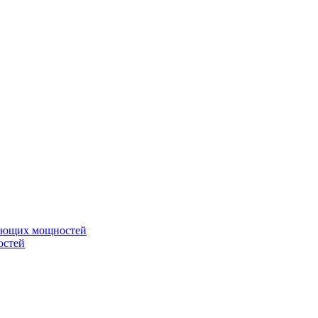
вающих мощностей
остей