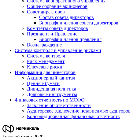
Система корпоративного управления
Общее собрание акционеров
Совет директоров
Состав совета директоров
Биографии членов совета директоров
Комитеты совета директоров
Президент и Правление
Биографии членов правления
Вознаграждение
Система контроля и управление рисками
Система контроля
Риск-менеджмент
Ключевые риски
Информация для инвесторов
Акционерный капитал
Ценные бумаги
Дивидендная политика
Долговые инструменты
Финасовая отчетность по МСФО
Заявление об ответственности
Аудиторское заключение независимых аудиторов
Консолидированная финансовая отчетность
Годовой отчет 2020