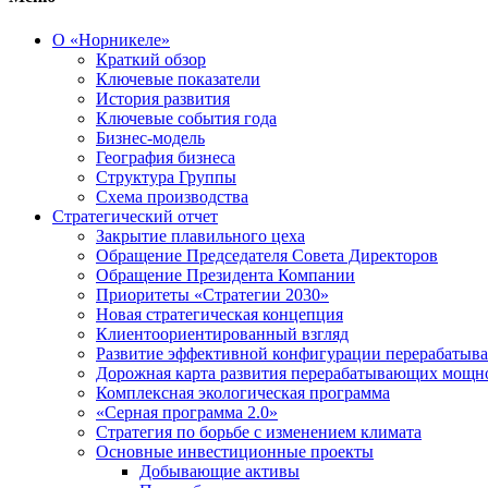
О «Норникеле»
Краткий обзор
Ключевые показатели
История развития
Ключевые события года
Бизнес-модель
География бизнеса
Структура Группы
Схема производства
Стратегический отчет
Закрытие плавильного цеха
Обращение Председателя Совета Директоров
Обращение Президента Компании
Приоритеты «Стратегии 2030»
Новая стратегическая концепция
Клиентоориентированный взгляд
Развитие эффективной конфигурации перерабаты
Дорожная карта развития перерабатывающих мощн
Комплексная экологическая программа
«Серная программа 2.0»
Стратегия по борьбе с изменением климата
Основные инвестиционные проекты
Добывающие активы