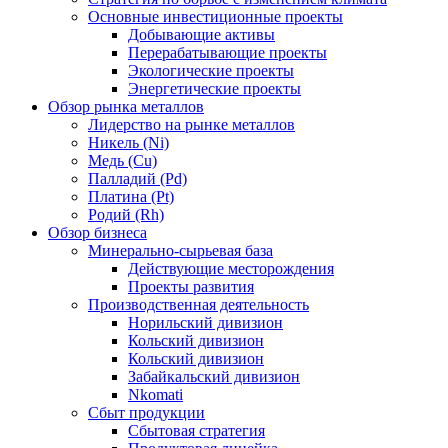
Основные инвестиционные проекты
Добывающие активы
Перерабатывающие проекты
Экологические проекты
Энергетические проекты
Обзор рынка металлов
Лидерство на рынке металлов
Никель (Ni)
Медь (Cu)
Палладий (Pd)
Платина (Pt)
Родий (Rh)
Обзор бизнеса
Минерально-сырьевая база
Действующие месторождения
Проекты развития
Производственная деятельность
Норильский дивизион
Кольский дивизион
Кольский дивизион
Забайкальский дивизион
Nkomati
Сбыт продукции
Сбытовая стратегия