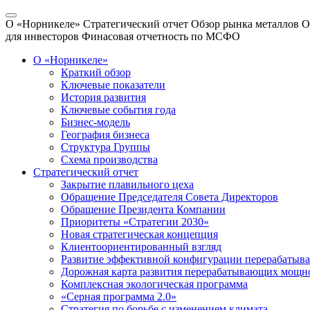
О «Норникеле»
Стратегический отчет
Обзор рынка металлов
О
для инвесторов
Финасовая отчетность по МСФО
О «Норникеле»
Краткий обзор
Ключевые показатели
История развития
Ключевые события года
Бизнес-модель
География бизнеса
Структура Группы
Схема производства
Стратегический отчет
Закрытие плавильного цеха
Обращение Председателя Совета Директоров
Обращение Президента Компании
Приоритеты «Стратегии 2030»
Новая стратегическая концепция
Клиентоориентированный взгляд
Развитие эффективной конфигурации перерабаты
Дорожная карта развития перерабатывающих мощн
Комплексная экологическая программа
«Серная программа 2.0»
Стратегия по борьбе с изменением климата