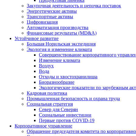
Продуктовая линейка
Закупочная деятельность и цепочка поставок
Энергетические активы
Транспортные активы
Цифровизация
Автоматизация производства
Финансовые результаты (MD&A)
Устойчивое развитие
Большая Норильская экспедиция
Экология и изменение климата
Совершенствование корпоративного управле
Изменение климата
Воздух
Вода
Отходы и хвостохранилища
Биоразнообразие
Экологические показатели по зарубежным ак
Кадровая политика
Промышленная безопасность и охрана труда
Социальная стратегия
Север для Северян
Социальные инвестиции
Первые против COVID‑19
Корпоративное управление
Обращение председателя комитета по корпоративн