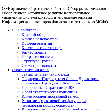
О «Норникеле»
Стратегический отчет
Обзор рынка металлов
Обзор бизнеса
Устойчивое развитие
Корпоративное
управление
Система контроля и управление рисками
Информация для инвесторов
Финасовая отчетность по МСФО
О «Норникеле»
Краткий обзор
Ключевые показатели
История развития
Ключевые события года
Бизнес-модель
География бизнеса
Структура Группы
Схема производства
Стратегический отчет
Закрытие плавильного цеха
Обращение Председателя Совета Директоров
Обращение Президента Компании
Приоритеты «Стратегии 2030»
Новая стратегическая концепция
Клиентоориентированный взгляд
Развитие эффективной конфигурации
перерабатывающих мощностей
Дорожная карта развития перерабатывающих