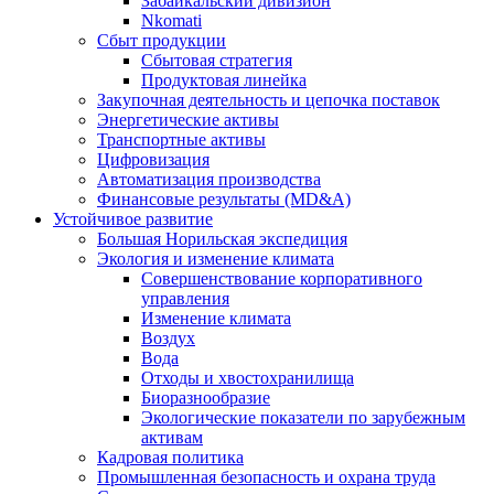
Забайкальский дивизион
Nkomati
Сбыт продукции
Сбытовая стратегия
Продуктовая линейка
Закупочная деятельность и цепочка поставок
Энергетические активы
Транспортные активы
Цифровизация
Автоматизация производства
Финансовые результаты (MD&A)
Устойчивое развитие
Большая Норильская экспедиция
Экология и изменение климата
Совершенствование корпоративного
управления
Изменение климата
Воздух
Вода
Отходы и хвостохранилища
Биоразнообразие
Экологические показатели по зарубежным
активам
Кадровая политика
Промышленная безопасность и охрана труда