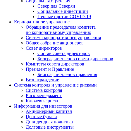
Социальная стратегия
Север для Северян
Социальные инвестиции
Первые против COVID‑19
Корпоративное управление
Обращение председателя комитета
по корпоративному управлению
Система корпоративного управления
Общее собрание акционеров
Совет директоров
Состав совета директоров
Биографии членов совета директоров
Комитеты совета директоров
Президент и Правление
Биографии членов правления
Вознаграждение
Система контроля и управление рисками
Система контроля
Риск-менеджмент
Ключевые риски
Информация для инвесторов
Акционерный капитал
Ценные бумаги
Дивидендная политика
Долговые инструменты