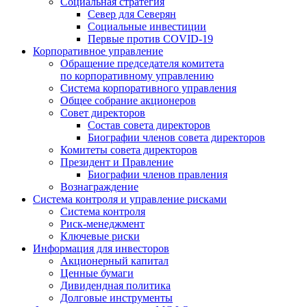
Социальная стратегия
Север для Северян
Социальные инвестиции
Первые против COVID‑19
Корпоративное управление
Обращение председателя комитета
по корпоративному управлению
Система корпоративного управления
Общее собрание акционеров
Совет директоров
Состав совета директоров
Биографии членов совета директоров
Комитеты совета директоров
Президент и Правление
Биографии членов правления
Вознаграждение
Система контроля и управление рисками
Система контроля
Риск-менеджмент
Ключевые риски
Информация для инвесторов
Акционерный капитал
Ценные бумаги
Дивидендная политика
Долговые инструменты