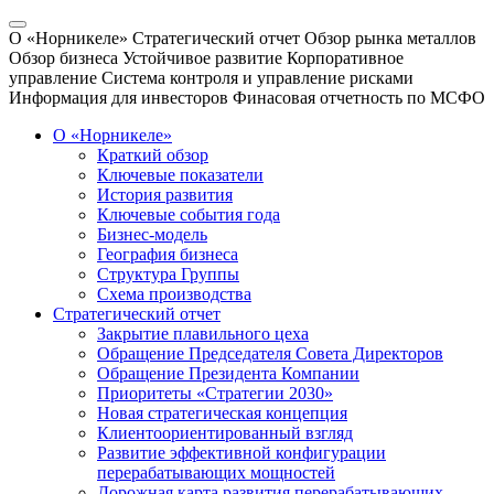
О «Норникеле»
Стратегический отчет
Обзор рынка металлов
Обзор бизнеса
Устойчивое развитие
Корпоративное
управление
Система контроля и управление рисками
Информация для инвесторов
Финасовая отчетность по МСФО
О «Норникеле»
Краткий обзор
Ключевые показатели
История развития
Ключевые события года
Бизнес-модель
География бизнеса
Структура Группы
Схема производства
Стратегический отчет
Закрытие плавильного цеха
Обращение Председателя Совета Директоров
Обращение Президента Компании
Приоритеты «Стратегии 2030»
Новая стратегическая концепция
Клиентоориентированный взгляд
Развитие эффективной конфигурации
перерабатывающих мощностей
Дорожная карта развития перерабатывающих