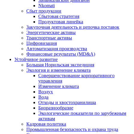
Забайкальский дивизион
Nkomati
Сбыт продукции
Сбытовая стратегия
Продуктовая линейка
Закупочная деятельность и цепочка поставок
Энергетические активы
Транспортные активы
Цифровизация
Автоматизация производства
Финансовые результаты (MD&A)
Устойчивое развитие
Большая Норильская экспедиция
Экология и изменение климата
Совершенствование корпоративного
управления
Изменение климата
Воздух
Вода
Отходы и хвостохранилища
Биоразнообразие
Экологические показатели по зарубежным
активам
Кадровая политика
Промышленная безопасность и охрана труда