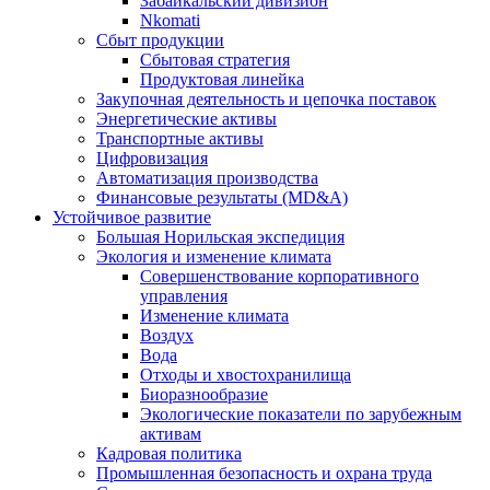
Забайкальский дивизион
Nkomati
Сбыт продукции
Сбытовая стратегия
Продуктовая линейка
Закупочная деятельность и цепочка поставок
Энергетические активы
Транспортные активы
Цифровизация
Автоматизация производства
Финансовые результаты (MD&A)
Устойчивое развитие
Большая Норильская экспедиция
Экология и изменение климата
Совершенствование корпоративного
управления
Изменение климата
Воздух
Вода
Отходы и хвостохранилища
Биоразнообразие
Экологические показатели по зарубежным
активам
Кадровая политика
Промышленная безопасность и охрана труда