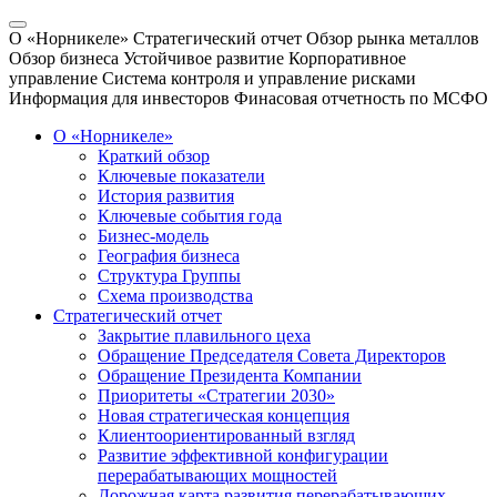
О «Норникеле»
Стратегический отчет
Обзор рынка металлов
Обзор бизнеса
Устойчивое развитие
Корпоративное
управление
Система контроля и управление рисками
Информация для инвесторов
Финасовая отчетность по МСФО
О «Норникеле»
Краткий обзор
Ключевые показатели
История развития
Ключевые события года
Бизнес-модель
География бизнеса
Структура Группы
Схема производства
Стратегический отчет
Закрытие плавильного цеха
Обращение Председателя Совета Директоров
Обращение Президента Компании
Приоритеты «Стратегии 2030»
Новая стратегическая концепция
Клиентоориентированный взгляд
Развитие эффективной конфигурации
перерабатывающих мощностей
Дорожная карта развития перерабатывающих