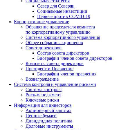
Социальная стратегия
Север для Северян
Социальные инвестиции
Первые против COVID‑19
Корпоративное управление
Обращение председателя комитета
по корпоративному управлению
Система корпоративного управления
Общее собрание акционеров
Совет директоров
Состав совета директоров
Биографии членов совета директоров
Комитеты совета директоров
Президент и Правление
Биографии членов правления
Вознаграждение
Система контроля и управление рисками
Система контроля
Риск-менеджмент
Ключевые риски
Информация для инвесторов
Акционерный капитал
Ценные бумаги
Дивидендная политика
Долговые инструменты