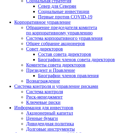
Социальная стратегия
Север для Северян
Социальные инвестиции
Первые против COVID‑19
Корпоративное управление
Обращение председателя комитета
по корпоративному управлению
Система корпоративного управления
Общее собрание акционеров
Совет директоров
Состав совета директоров
Биографии членов совета директоров
Комитеты совета директоров
Президент и Правление
Биографии членов правления
Вознаграждение
Система контроля и управление рисками
Система контроля
Риск-менеджмент
Ключевые риски
Информация для инвесторов
Акционерный капитал
Ценные бумаги
Дивидендная политика
Долговые инструменты