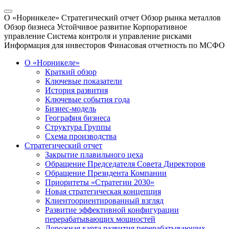
О «Норникеле»
Стратегический отчет
Обзор рынка металлов
Обзор бизнеса
Устойчивое развитие
Корпоративное
управление
Система контроля и управление рисками
Информация для инвесторов
Финасовая отчетность по МСФО
О «Норникеле»
Краткий обзор
Ключевые показатели
История развития
Ключевые события года
Бизнес-модель
География бизнеса
Структура Группы
Схема производства
Стратегический отчет
Закрытие плавильного цеха
Обращение Председателя Совета Директоров
Обращение Президента Компании
Приоритеты «Стратегии 2030»
Новая стратегическая концепция
Клиентоориентированный взгляд
Развитие эффективной конфигурации
перерабатывающих мощностей
Дорожная карта развития перерабатывающих