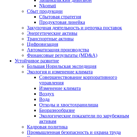
Забайкальский дивизион
Nkomati
Сбыт продукции
Сбытовая стратегия
Продуктовая линейка
Закупочная деятельность и цепочка поставок
Энергетические активы
Транспортные активы
Цифровизация
Автоматизация производства
Финансовые результаты (MD&A)
Устойчивое развитие
Большая Норильская экспедиция
Экология и изменение климата
Совершенствование корпоративного
управления
Изменение климата
Воздух
Вода
Отходы и хвостохранилища
Биоразнообразие
Экологические показатели по зарубежным
активам
Кадровая политика
Промышленная безопасность и охрана труда