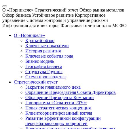
О «Норникеле»
Стратегический отчет
Обзор рынка металлов
Обзор бизнеса
Устойчивое развитие
Корпоративное
управление
Система контроля и управление рисками
Информация для инвесторов
Финасовая отчетность по МСФО
О «Норникеле»
Краткий обзор
Ключевые показатели
История развития
Ключевые события года
Бизнес-модель
География бизнеса
Структура Группы
Схема производства
Стратегический отчет
Закрытие плавильного цеха
Обращение Председателя Совета Директоров
Обращение Президента Компании
Приоритеты «Стратегии 2030»
Новая стратегическая концепция
Клиентоориентированный взгляд
Развитие эффективной конфигурации
перерабатывающих мощностей
Дорожная карта развития перерабатывающих