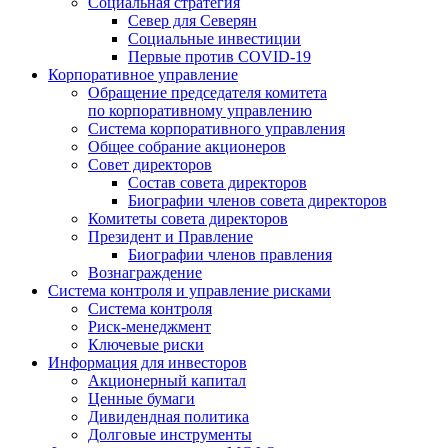
Социальная стратегия
Север для Северян
Социальные инвестиции
Первые против COVID‑19
Корпоративное управление
Обращение председателя комитета
по корпоративному управлению
Система корпоративного управления
Общее собрание акционеров
Совет директоров
Состав совета директоров
Биографии членов совета директоров
Комитеты совета директоров
Президент и Правление
Биографии членов правления
Вознаграждение
Система контроля и управление рисками
Система контроля
Риск-менеджмент
Ключевые риски
Информация для инвесторов
Акционерный капитал
Ценные бумаги
Дивидендная политика
Долговые инструменты