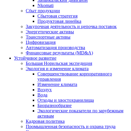
Забайкальский дивизион
Nkomati
Сбыт продукции
Сбытовая стратегия
Продуктовая линейка
Закупочная деятельность и цепочка поставок
Энергетические активы
Транспортные активы
Цифровизация
Автоматизация производства
Финансовые результаты (MD&A)
Устойчивое развитие
Большая Норильская экспедиция
Экология и изменение климата
Совершенствование корпоративного
управления
Изменение климата
Воздух
Вода
Отходы и хвостохранилища
Биоразнообразие
Экологические показатели по зарубежным
активам
Кадровая политика
Промышленная безопасность и охрана труда