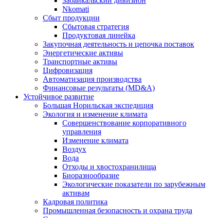
Забайкальский дивизион
Nkomati
Сбыт продукции
Сбытовая стратегия
Продуктовая линейка
Закупочная деятельность и цепочка поставок
Энергетические активы
Транспортные активы
Цифровизация
Автоматизация производства
Финансовые результаты (MD&A)
Устойчивое развитие
Большая Норильская экспедиция
Экология и изменение климата
Совершенствование корпоративного
управления
Изменение климата
Воздух
Вода
Отходы и хвостохранилища
Биоразнообразие
Экологические показатели по зарубежным
активам
Кадровая политика
Промышленная безопасность и охрана труда