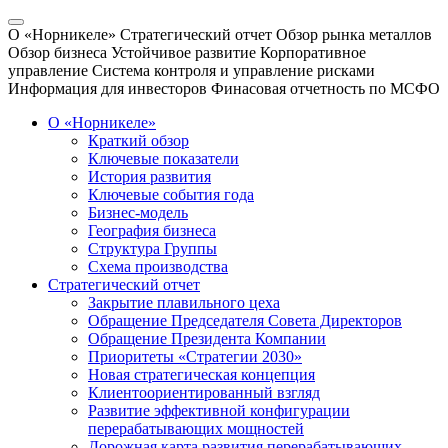
О «Норникеле»
Стратегический отчет
Обзор рынка металлов
Обзор бизнеса
Устойчивое развитие
Корпоративное
управление
Система контроля и управление рисками
Информация для инвесторов
Финасовая отчетность по МСФО
О «Норникеле»
Краткий обзор
Ключевые показатели
История развития
Ключевые события года
Бизнес-модель
География бизнеса
Структура Группы
Схема производства
Стратегический отчет
Закрытие плавильного цеха
Обращение Председателя Совета Директоров
Обращение Президента Компании
Приоритеты «Стратегии 2030»
Новая стратегическая концепция
Клиентоориентированный взгляд
Развитие эффективной конфигурации
перерабатывающих мощностей
Дорожная карта развития перерабатывающих