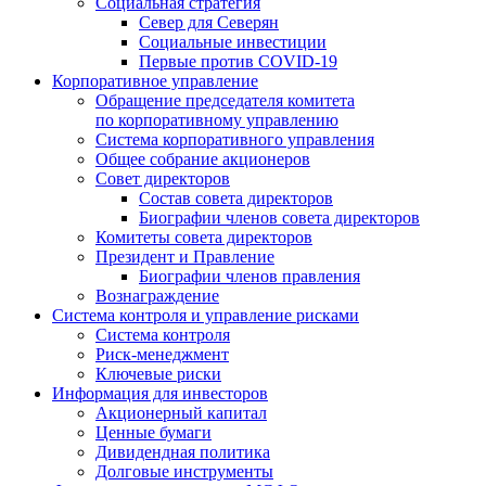
Социальная стратегия
Север для Северян
Социальные инвестиции
Первые против COVID‑19
Корпоративное управление
Обращение председателя комитета
по корпоративному управлению
Система корпоративного управления
Общее собрание акционеров
Совет директоров
Состав совета директоров
Биографии членов совета директоров
Комитеты совета директоров
Президент и Правление
Биографии членов правления
Вознаграждение
Система контроля и управление рисками
Система контроля
Риск-менеджмент
Ключевые риски
Информация для инвесторов
Акционерный капитал
Ценные бумаги
Дивидендная политика
Долговые инструменты