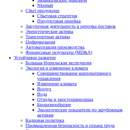
Забайкальский дивизион
Nkomati
Сбыт продукции
Сбытовая стратегия
Продуктовая линейка
Закупочная деятельность и цепочка поставок
Энергетические активы
Транспортные активы
Цифровизация
Автоматизация производства
Финансовые результаты (MD&A)
Устойчивое развитие
Большая Норильская экспедиция
Экология и изменение климата
Совершенствование корпоративного
управления
Изменение климата
Воздух
Вода
Отходы и хвостохранилища
Биоразнообразие
Экологические показатели по зарубежным
активам
Кадровая политика
Промышленная безопасность и охрана труда