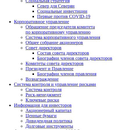
Социальная стратегия
Север для Северян
Социальные инвестиции
Первые против COVID‑19
Корпоративное управление
Обращение председателя комитета
по корпоративному управлению
Система корпоративного управления
Общее собрание акционеров
Совет директоров
Состав совета директоров
Биографии членов совета директоров
Комитеты совета директоров
Президент и Правление
Биографии членов правления
Вознаграждение
Система контроля и управление рисками
Система контроля
Риск-менеджмент
Ключевые риски
Информация для инвесторов
Акционерный капитал
Ценные бумаги
Дивидендная политика
Долговые инструменты