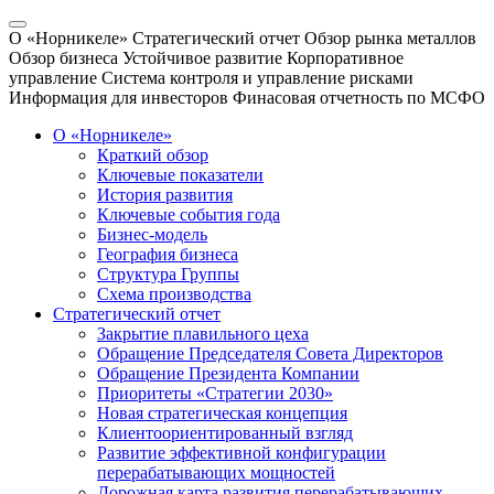
О «Норникеле»
Стратегический отчет
Обзор рынка металлов
Обзор бизнеса
Устойчивое развитие
Корпоративное
управление
Система контроля и управление рисками
Информация для инвесторов
Финасовая отчетность по МСФО
О «Норникеле»
Краткий обзор
Ключевые показатели
История развития
Ключевые события года
Бизнес-модель
География бизнеса
Структура Группы
Схема производства
Стратегический отчет
Закрытие плавильного цеха
Обращение Председателя Совета Директоров
Обращение Президента Компании
Приоритеты «Стратегии 2030»
Новая стратегическая концепция
Клиентоориентированный взгляд
Развитие эффективной конфигурации
перерабатывающих мощностей
Дорожная карта развития перерабатывающих