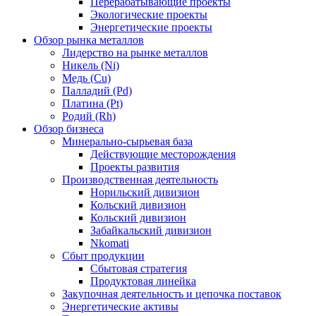
Перерабатывающие проекты
Экологические проекты
Энергетические проекты
Обзор рынка металлов
Лидерство на рынке металлов
Никель (Ni)
Медь (Cu)
Палладий (Pd)
Платина (Pt)
Родий (Rh)
Обзор бизнеса
Минерально-сырьевая база
Действующие месторождения
Проекты развития
Производственная деятельность
Норильский дивизион
Кольский дивизион
Кольский дивизион
Забайкальский дивизион
Nkomati
Сбыт продукции
Сбытовая стратегия
Продуктовая линейка
Закупочная деятельность и цепочка поставок
Энергетические активы