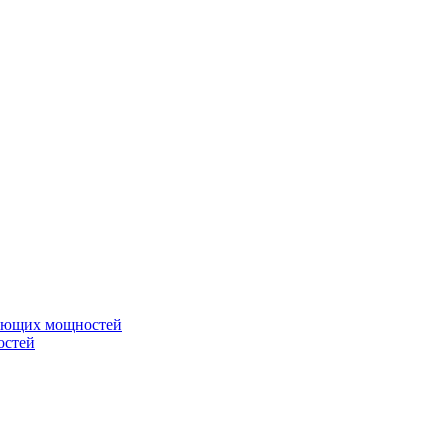
вающих мощностей
остей