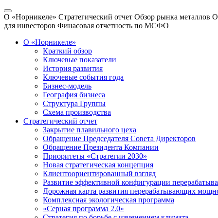
О «Норникеле»
Стратегический отчет
Обзор рынка металлов
О
для инвесторов
Финасовая отчетность по МСФО
О «Норникеле»
Краткий обзор
Ключевые показатели
История развития
Ключевые события года
Бизнес-модель
География бизнеса
Структура Группы
Схема производства
Стратегический отчет
Закрытие плавильного цеха
Обращение Председателя Совета Директоров
Обращение Президента Компании
Приоритеты «Стратегии 2030»
Новая стратегическая концепция
Клиентоориентированный взгляд
Развитие эффективной конфигурации перерабаты
Дорожная карта развития перерабатывающих мощн
Комплексная экологическая программа
«Серная программа 2.0»
Стратегия по борьбе с изменением климата