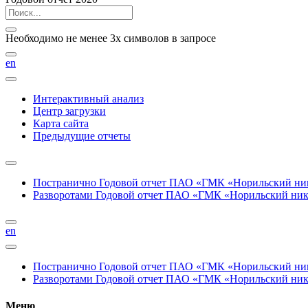
Необходимо не менее 3х символов в запросе
en
Интерактивный анализ
Центр загрузки
Карта сайта
Предыдущие отчеты
Постранично
Годовой отчет ПАО «ГМК «Норильский нике
Разворотами
Годовой отчет ПАО «ГМК «Норильский никел
en
Постранично
Годовой отчет ПАО «ГМК «Норильский нике
Разворотами
Годовой отчет ПАО «ГМК «Норильский никел
Меню