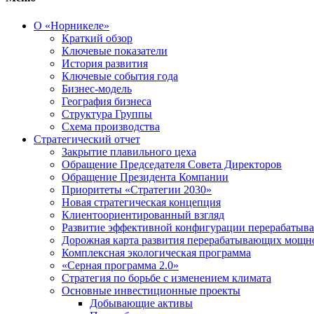
О «Норникеле»
Краткий обзор
Ключевые показатели
История развития
Ключевые события года
Бизнес-модель
География бизнеса
Структура Группы
Схема производства
Стратегический отчет
Закрытие плавильного цеха
Обращение Председателя Совета Директоров
Обращение Президента Компании
Приоритеты «Стратегии 2030»
Новая стратегическая концепция
Клиентоориентированный взгляд
Развитие эффективной конфигурации перерабаты
Дорожная карта развития перерабатывающих мощн
Комплексная экологическая программа
«Серная программа 2.0»
Стратегия по борьбе с изменением климата
Основные инвестиционные проекты
Добывающие активы