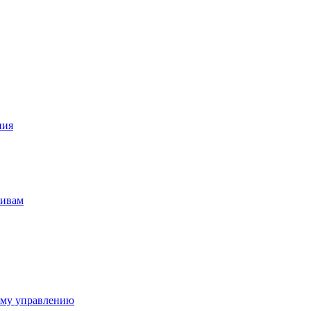
ния
тивам
ому управлению