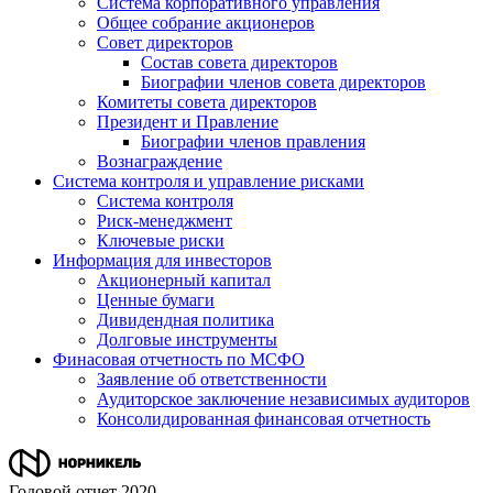
Система корпоративного управления
Общее собрание акционеров
Совет директоров
Состав совета директоров
Биографии членов совета директоров
Комитеты совета директоров
Президент и Правление
Биографии членов правления
Вознаграждение
Система контроля и управление рисками
Система контроля
Риск-менеджмент
Ключевые риски
Информация для инвесторов
Акционерный капитал
Ценные бумаги
Дивидендная политика
Долговые инструменты
Финасовая отчетность по МСФО
Заявление об ответственности
Аудиторское заключение независимых аудиторов
Консолидированная финансовая отчетность
Годовой отчет 2020