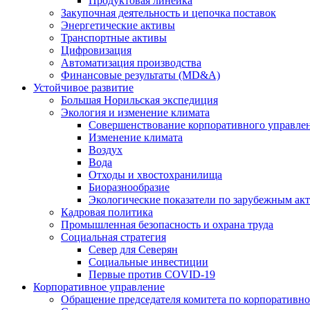
Продуктовая линейка
Закупочная деятельность и цепочка поставок
Энергетические активы
Транспортные активы
Цифровизация
Автоматизация производства
Финансовые результаты (MD&A)
Устойчивое развитие
Большая Норильская экспедиция
Экология и изменение климата
Совершенствование корпоративного управле
Изменение климата
Воздух
Вода
Отходы и хвостохранилища
Биоразнообразие
Экологические показатели по зарубежным ак
Кадровая политика
Промышленная безопасность и охрана труда
Социальная стратегия
Север для Северян
Социальные инвестиции
Первые против COVID‑19
Корпоративное управление
Обращение председателя комитета по корпоративн