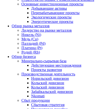
Основные инвестиционные проекты
Добывающие активы
Перерабатывающие проекты
Экологические проекты
Энергетические проекты
Обзор рынка металлов
Лидерство на рынке металлов
Никель (Ni)
Медь (Cu)
Палладий (Pd)
Платина (Pt)
Родий (Rh)
Обзор бизнеса
Минерально-сырьевая база
Действующие месторождения
Проекты развития
Производственная деятельность
Норильский дивизион
Кольский дивизион
Кольский дивизион
Забайкальский дивизион
Nkomati
Сбыт продукции
Сбытовая стратегия