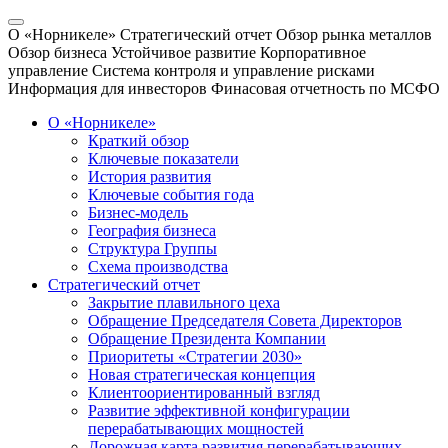
О «Норникеле»
Стратегический отчет
Обзор рынка металлов
Обзор бизнеса
Устойчивое развитие
Корпоративное
управление
Система контроля и управление рисками
Информация для инвесторов
Финасовая отчетность по МСФО
О «Норникеле»
Краткий обзор
Ключевые показатели
История развития
Ключевые события года
Бизнес-модель
География бизнеса
Структура Группы
Схема производства
Стратегический отчет
Закрытие плавильного цеха
Обращение Председателя Совета Директоров
Обращение Президента Компании
Приоритеты «Стратегии 2030»
Новая стратегическая концепция
Клиентоориентированный взгляд
Развитие эффективной конфигурации
перерабатывающих мощностей
Дорожная карта развития перерабатывающих