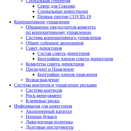
Социальная стратегия
Север для Северян
Социальные инвестиции
Первые против COVID‑19
Корпоративное управление
Обращение председателя комитета
по корпоративному управлению
Система корпоративного управления
Общее собрание акционеров
Совет директоров
Состав совета директоров
Биографии членов совета директоров
Комитеты совета директоров
Президент и Правление
Биографии членов правления
Вознаграждение
Система контроля и управление рисками
Система контроля
Риск-менеджмент
Ключевые риски
Информация для инвесторов
Акционерный капитал
Ценные бумаги
Дивидендная политика
Долговые инструменты