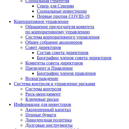
Социальная стратегия
Север для Северян
Социальные инвестиции
Первые против COVID‑19
Корпоративное управление
Обращение председателя комитета
по корпоративному управлению
Система корпоративного управления
Общее собрание акционеров
Совет директоров
Состав совета директоров
Биографии членов совета директоров
Комитеты совета директоров
Президент и Правление
Биографии членов правления
Вознаграждение
Система контроля и управление рисками
Система контроля
Риск-менеджмент
Ключевые риски
Информация для инвесторов
Акционерный капитал
Ценные бумаги
Дивидендная политика
Долговые инструменты