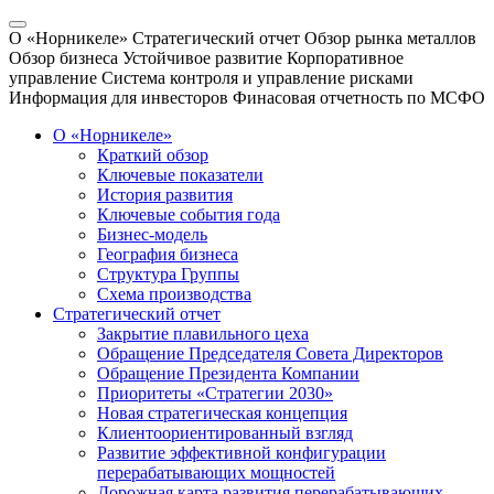
О «Норникеле»
Стратегический отчет
Обзор рынка металлов
Обзор бизнеса
Устойчивое развитие
Корпоративное
управление
Система контроля и управление рисками
Информация для инвесторов
Финасовая отчетность по МСФО
О «Норникеле»
Краткий обзор
Ключевые показатели
История развития
Ключевые события года
Бизнес-модель
География бизнеса
Структура Группы
Схема производства
Стратегический отчет
Закрытие плавильного цеха
Обращение Председателя Совета Директоров
Обращение Президента Компании
Приоритеты «Стратегии 2030»
Новая стратегическая концепция
Клиентоориентированный взгляд
Развитие эффективной конфигурации
перерабатывающих мощностей
Дорожная карта развития перерабатывающих