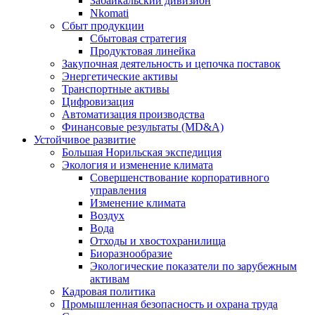
Забайкальский дивизион
Nkomati
Сбыт продукции
Сбытовая стратегия
Продуктовая линейка
Закупочная деятельность и цепочка поставок
Энергетические активы
Транспортные активы
Цифровизация
Автоматизация производства
Финансовые результаты (MD&A)
Устойчивое развитие
Большая Норильская экспедиция
Экология и изменение климата
Совершенствование корпоративного
управления
Изменение климата
Воздух
Вода
Отходы и хвостохранилища
Биоразнообразие
Экологические показатели по зарубежным
активам
Кадровая политика
Промышленная безопасность и охрана труда