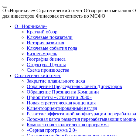
О «Норникеле»
Стратегический отчет
Обзор рынка металлов
О
для инвесторов
Финасовая отчетность по МСФО
О «Норникеле»
Краткий обзор
Ключевые показатели
История развития
Ключевые события года
Бизнес-модель
География бизнеса
Структура Группы
Схема производства
Стратегический отчет
Закрытие плавильного цеха
Обращение Председателя Совета Директоров
Обращение Президента Компании
Приоритеты «Стратегии 2030»
Новая стратегическая концепция
Клиентоориентированный взгляд
Развитие эффективной конфигурации перерабаты
Дорожная карта развития перерабатывающих мощн
Комплексная экологическая программа
«Серная программа 2.0»
Стратегия по борьбе с изменением климата