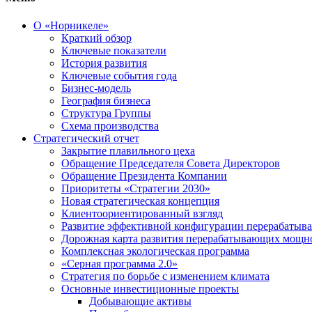
О «Норникеле»
Краткий обзор
Ключевые показатели
История развития
Ключевые события года
Бизнес-модель
География бизнеса
Структура Группы
Схема производства
Стратегический отчет
Закрытие плавильного цеха
Обращение Председателя Совета Директоров
Обращение Президента Компании
Приоритеты «Стратегии 2030»
Новая стратегическая концепция
Клиентоориентированный взгляд
Развитие эффективной конфигурации перерабаты
Дорожная карта развития перерабатывающих мощн
Комплексная экологическая программа
«Серная программа 2.0»
Стратегия по борьбе с изменением климата
Основные инвестиционные проекты
Добывающие активы