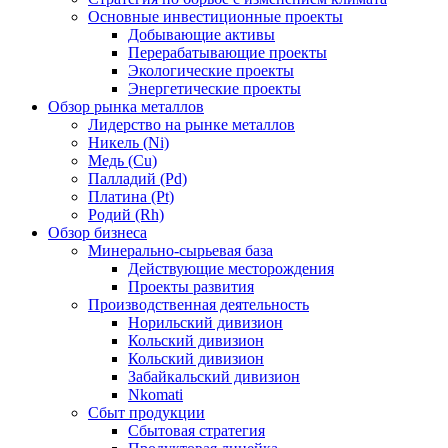
Основные инвестиционные проекты
Добывающие активы
Перерабатывающие проекты
Экологические проекты
Энергетические проекты
Обзор рынка металлов
Лидерство на рынке металлов
Никель (Ni)
Медь (Cu)
Палладий (Pd)
Платина (Pt)
Родий (Rh)
Обзор бизнеса
Минерально-сырьевая база
Действующие месторождения
Проекты развития
Производственная деятельность
Норильский дивизион
Кольский дивизион
Кольский дивизион
Забайкальский дивизион
Nkomati
Сбыт продукции
Сбытовая стратегия