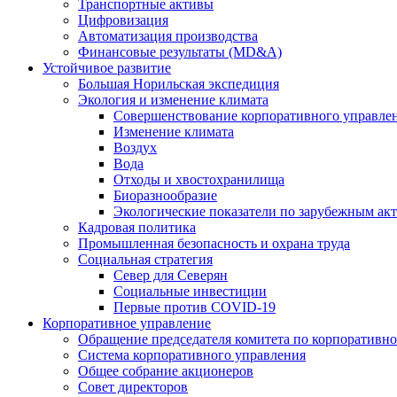
Транспортные активы
Цифровизация
Автоматизация производства
Финансовые результаты (MD&A)
Устойчивое развитие
Большая Норильская экспедиция
Экология и изменение климата
Совершенствование корпоративного управле
Изменение климата
Воздух
Вода
Отходы и хвостохранилища
Биоразнообразие
Экологические показатели по зарубежным ак
Кадровая политика
Промышленная безопасность и охрана труда
Социальная стратегия
Север для Северян
Социальные инвестиции
Первые против COVID‑19
Корпоративное управление
Обращение председателя комитета по корпоративн
Система корпоративного управления
Общее собрание акционеров
Совет директоров