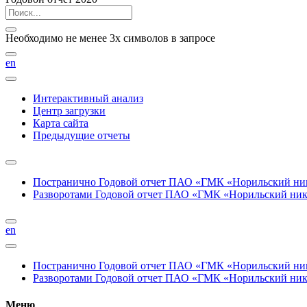
Необходимо не менее 3х символов в запросе
en
Интерактивный анализ
Центр загрузки
Карта сайта
Предыдущие отчеты
Постранично
Годовой отчет ПАО «ГМК «Норильский нике
Разворотами
Годовой отчет ПАО «ГМК «Норильский никел
en
Постранично
Годовой отчет ПАО «ГМК «Норильский нике
Разворотами
Годовой отчет ПАО «ГМК «Норильский никел
Меню