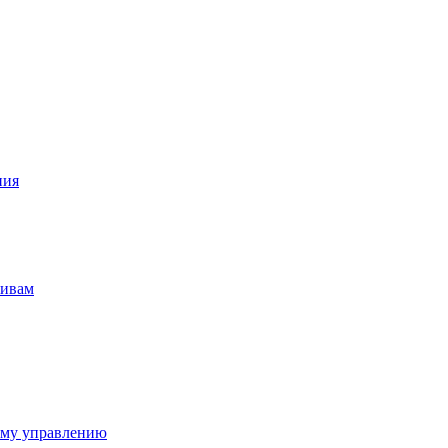
ния
тивам
ому управлению