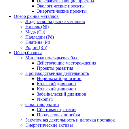
Перерабатывающие проекты
Экологические проекты
Энергетические проекты
Обзор рынка металлов
Лидерство на рынке металлов
Никель (Ni)
Медь (Cu)
Палладий (Pd)
Платина (Pt)
Родий (Rh)
Обзор бизнеса
Минерально-сырьевая база
Действующие месторождения
Проекты развития
Производственная деятельность
Норильский дивизион
Кольский дивизион
Кольский дивизион
Забайкальский дивизион
Nkomati
Сбыт продукции
Сбытовая стратегия
Продуктовая линейка
Закупочная деятельность и цепочка поставок
Энергетические активы