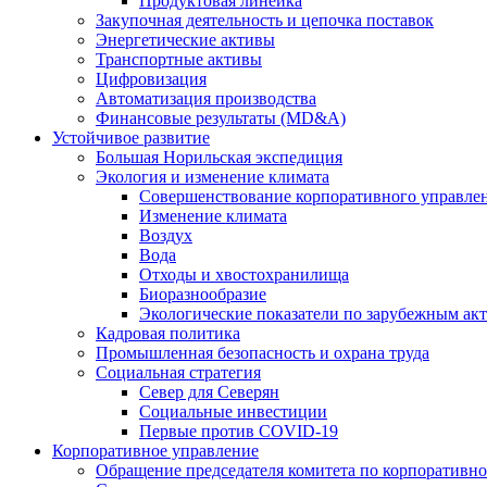
Продуктовая линейка
Закупочная деятельность и цепочка поставок
Энергетические активы
Транспортные активы
Цифровизация
Автоматизация производства
Финансовые результаты (MD&A)
Устойчивое развитие
Большая Норильская экспедиция
Экология и изменение климата
Совершенствование корпоративного управле
Изменение климата
Воздух
Вода
Отходы и хвостохранилища
Биоразнообразие
Экологические показатели по зарубежным ак
Кадровая политика
Промышленная безопасность и охрана труда
Социальная стратегия
Север для Северян
Социальные инвестиции
Первые против COVID‑19
Корпоративное управление
Обращение председателя комитета по корпоративн