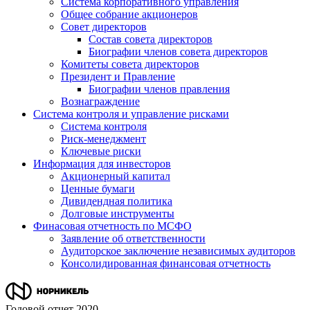
Система корпоративного управления
Общее собрание акционеров
Совет директоров
Состав совета директоров
Биографии членов совета директоров
Комитеты совета директоров
Президент и Правление
Биографии членов правления
Вознаграждение
Система контроля и управление рисками
Система контроля
Риск-менеджмент
Ключевые риски
Информация для инвесторов
Акционерный капитал
Ценные бумаги
Дивидендная политика
Долговые инструменты
Финасовая отчетность по МСФО
Заявление об ответственности
Аудиторское заключение независимых аудиторов
Консолидированная финансовая отчетность
Годовой отчет 2020