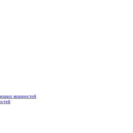
вающих мощностей
остей