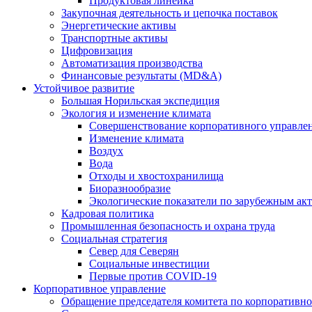
Продуктовая линейка
Закупочная деятельность и цепочка поставок
Энергетические активы
Транспортные активы
Цифровизация
Автоматизация производства
Финансовые результаты (MD&A)
Устойчивое развитие
Большая Норильская экспедиция
Экология и изменение климата
Совершенствование корпоративного управле
Изменение климата
Воздух
Вода
Отходы и хвостохранилища
Биоразнообразие
Экологические показатели по зарубежным ак
Кадровая политика
Промышленная безопасность и охрана труда
Социальная стратегия
Север для Северян
Социальные инвестиции
Первые против COVID‑19
Корпоративное управление
Обращение председателя комитета по корпоративн