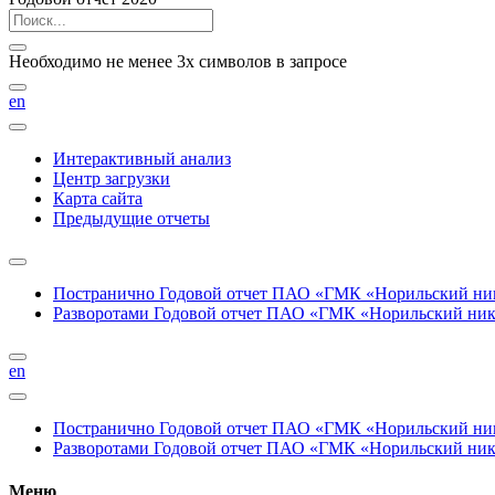
Необходимо не менее 3х символов в запросе
en
Интерактивный анализ
Центр загрузки
Карта сайта
Предыдущие отчеты
Постранично
Годовой отчет ПАО «ГМК «Норильский нике
Разворотами
Годовой отчет ПАО «ГМК «Норильский никел
en
Постранично
Годовой отчет ПАО «ГМК «Норильский нике
Разворотами
Годовой отчет ПАО «ГМК «Норильский никел
Меню