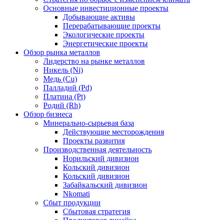
Основные инвестиционные проекты
Добывающие активы
Перерабатывающие проекты
Экологические проекты
Энергетические проекты
Обзор рынка металлов
Лидерство на рынке металлов
Никель (Ni)
Медь (Cu)
Палладий (Pd)
Платина (Pt)
Родий (Rh)
Обзор бизнеса
Минерально-сырьевая база
Действующие месторождения
Проекты развития
Производственная деятельность
Норильский дивизион
Кольский дивизион
Кольский дивизион
Забайкальский дивизион
Nkomati
Сбыт продукции
Сбытовая стратегия