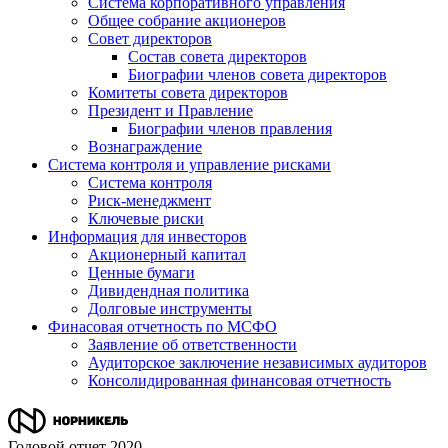
Система корпоративного управления
Общее собрание акционеров
Совет директоров
Состав совета директоров
Биографии членов совета директоров
Комитеты совета директоров
Президент и Правление
Биографии членов правления
Вознаграждение
Система контроля и управление рисками
Система контроля
Риск-менеджмент
Ключевые риски
Информация для инвесторов
Акционерный капитал
Ценные бумаги
Дивидендная политика
Долговые инструменты
Финасовая отчетность по МСФО
Заявление об ответственности
Аудиторское заключение независимых аудиторов
Консолидированная финансовая отчетность
Годовой отчет 2020