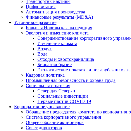
Транспортные активы
Цифровизация
Автоматизация производства
Финансовые результаты (MD&A)
Устойчивое развитие
Большая Норильская экспедиция
Экология и изменение климата
Совершенствование корпоративного управле
Изменение климата
Воздух
Вода
Отходы и хвостохранилища
Биоразнообразие
Экологические показатели по зарубежным ак
Кадровая политика
Промышленная безопасность и охрана труда
Социальная стратегия
Север для Северян
Социальные инвестиции
Первые против COVID‑19
Корпоративное управление
Обращение председателя комитета по корпоративн
Система корпоративного управления
Общее собрание акционеров
Совет директоров