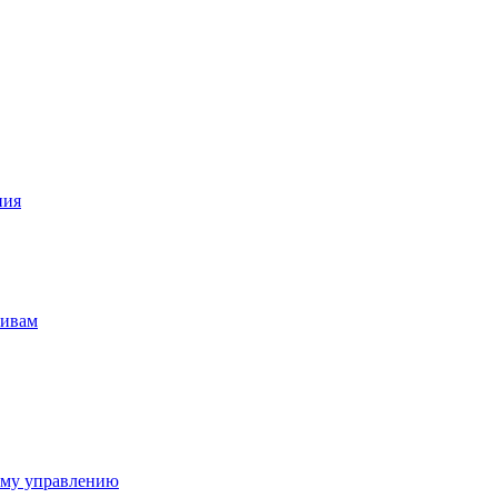
ния
тивам
ому управлению