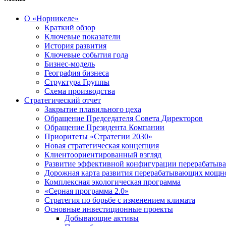
О «Норникеле»
Краткий обзор
Ключевые показатели
История развития
Ключевые события года
Бизнес-модель
География бизнеса
Структура Группы
Схема производства
Стратегический отчет
Закрытие плавильного цеха
Обращение Председателя Совета Директоров
Обращение Президента Компании
Приоритеты «Стратегии 2030»
Новая стратегическая концепция
Клиентоориентированный взгляд
Развитие эффективной конфигурации перерабаты
Дорожная карта развития перерабатывающих мощн
Комплексная экологическая программа
«Серная программа 2.0»
Стратегия по борьбе с изменением климата
Основные инвестиционные проекты
Добывающие активы