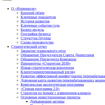
О «Норникеле»
Краткий обзор
Ключевые показатели
История развития
Ключевые события года
Бизнес-модель
География бизнеса
Структура Группы
Схема производства
Стратегический отчет
Закрытие плавильного цеха
Обращение Председателя Совета Директоров
Обращение Президента Компании
Приоритеты «Стратегии 2030»
Новая стратегическая концепция
Клиентоориентированный взгляд
Развитие эффективной конфигурации перерабаты
Дорожная карта развития перерабатывающих мощн
Комплексная экологическая программа
«Серная программа 2.0»
Стратегия по борьбе с изменением климата
Основные инвестиционные проекты
Добывающие активы