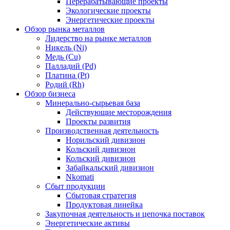
Перерабатывающие проекты
Экологические проекты
Энергетические проекты
Обзор рынка металлов
Лидерство на рынке металлов
Никель (Ni)
Медь (Cu)
Палладий (Pd)
Платина (Pt)
Родий (Rh)
Обзор бизнеса
Минерально-сырьевая база
Действующие месторождения
Проекты развития
Производственная деятельность
Норильский дивизион
Кольский дивизион
Кольский дивизион
Забайкальский дивизион
Nkomati
Сбыт продукции
Сбытовая стратегия
Продуктовая линейка
Закупочная деятельность и цепочка поставок
Энергетические активы