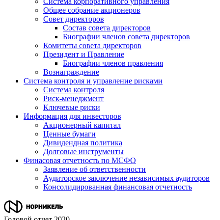
Система корпоративного управления
Общее собрание акционеров
Совет директоров
Состав совета директоров
Биографии членов совета директоров
Комитеты совета директоров
Президент и Правление
Биографии членов правления
Вознаграждение
Система контроля и управление рисками
Система контроля
Риск-менеджмент
Ключевые риски
Информация для инвесторов
Акционерный капитал
Ценные бумаги
Дивидендная политика
Долговые инструменты
Финасовая отчетность по МСФО
Заявление об ответственности
Аудиторское заключение независимых аудиторов
Консолидированная финансовая отчетность
Годовой отчет 2020