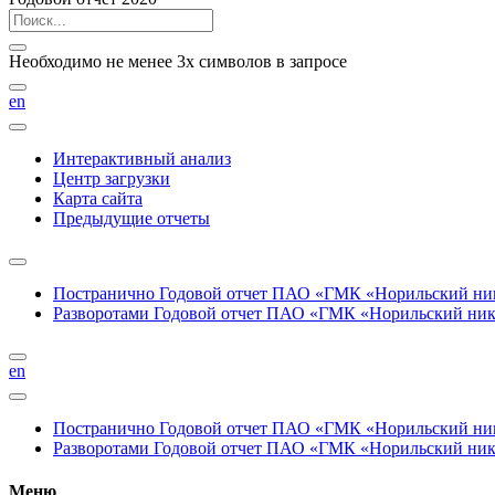
Необходимо не менее 3х символов в запросе
en
Интерактивный анализ
Центр загрузки
Карта сайта
Предыдущие отчеты
Постранично
Годовой отчет ПАО «ГМК «Норильский нике
Разворотами
Годовой отчет ПАО «ГМК «Норильский никел
en
Постранично
Годовой отчет ПАО «ГМК «Норильский нике
Разворотами
Годовой отчет ПАО «ГМК «Норильский никел
Меню