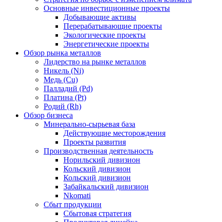
Основные инвестиционные проекты
Добывающие активы
Перерабатывающие проекты
Экологические проекты
Энергетические проекты
Обзор рынка металлов
Лидерство на рынке металлов
Никель (Ni)
Медь (Cu)
Палладий (Pd)
Платина (Pt)
Родий (Rh)
Обзор бизнеса
Минерально-сырьевая база
Действующие месторождения
Проекты развития
Производственная деятельность
Норильский дивизион
Кольский дивизион
Кольский дивизион
Забайкальский дивизион
Nkomati
Сбыт продукции
Сбытовая стратегия