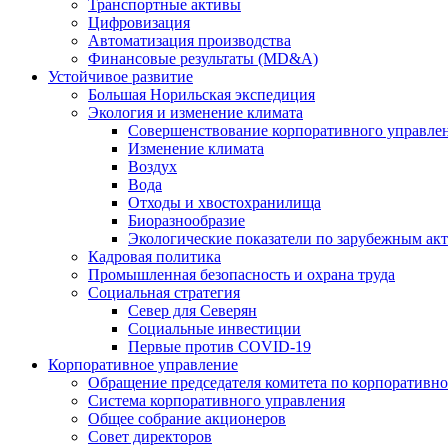
Транспортные активы
Цифровизация
Автоматизация производства
Финансовые результаты (MD&A)
Устойчивое развитие
Большая Норильская экспедиция
Экология и изменение климата
Совершенствование корпоративного управле
Изменение климата
Воздух
Вода
Отходы и хвостохранилища
Биоразнообразие
Экологические показатели по зарубежным ак
Кадровая политика
Промышленная безопасность и охрана труда
Социальная стратегия
Север для Северян
Социальные инвестиции
Первые против COVID‑19
Корпоративное управление
Обращение председателя комитета по корпоративн
Система корпоративного управления
Общее собрание акционеров
Совет директоров