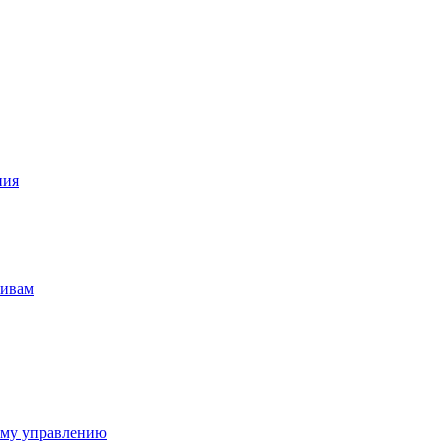
ния
тивам
ому управлению