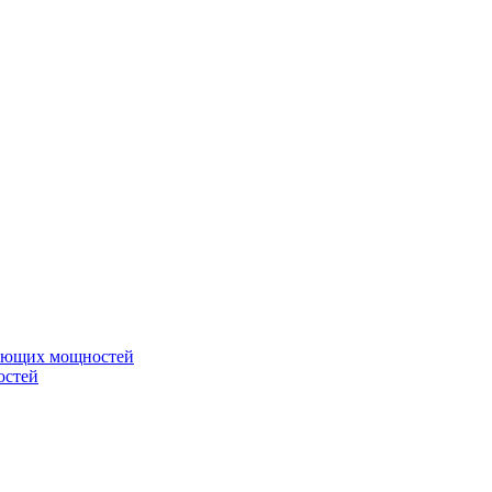
вающих мощностей
остей