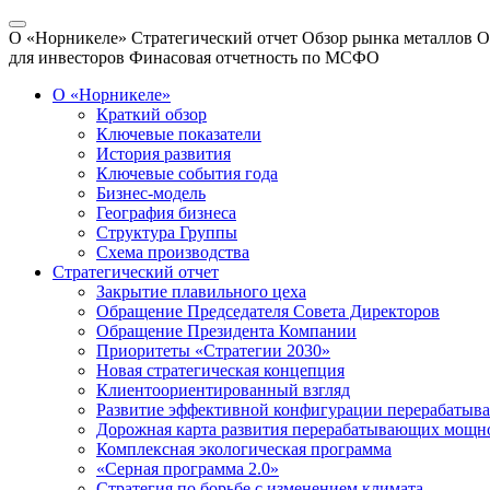
О «Норникеле»
Стратегический отчет
Обзор рынка металлов
О
для инвесторов
Финасовая отчетность по МСФО
О «Норникеле»
Краткий обзор
Ключевые показатели
История развития
Ключевые события года
Бизнес-модель
География бизнеса
Структура Группы
Схема производства
Стратегический отчет
Закрытие плавильного цеха
Обращение Председателя Совета Директоров
Обращение Президента Компании
Приоритеты «Стратегии 2030»
Новая стратегическая концепция
Клиентоориентированный взгляд
Развитие эффективной конфигурации перерабаты
Дорожная карта развития перерабатывающих мощн
Комплексная экологическая программа
«Серная программа 2.0»
Стратегия по борьбе с изменением климата