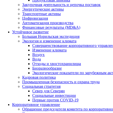
Продуктовая линейка
Закупочная деятельность и цепочка поставок
Энергетические активы
Транспортные активы
Цифровизация
Автоматизация производства
Финансовые результаты (MD&A)
Устойчивое развитие
Большая Норильская экспедиция
Экология и изменение климата
Совершенствование корпоративного управле
Изменение климата
Воздух
Вода
Отходы и хвостохранилища
Биоразнообразие
Экологические показатели по зарубежным ак
Кадровая политика
Промышленная безопасность и охрана труда
Социальная стратегия
Север для Северян
Социальные инвестиции
Первые против COVID‑19
Корпоративное управление
Обращение председателя комитета по корпоративн