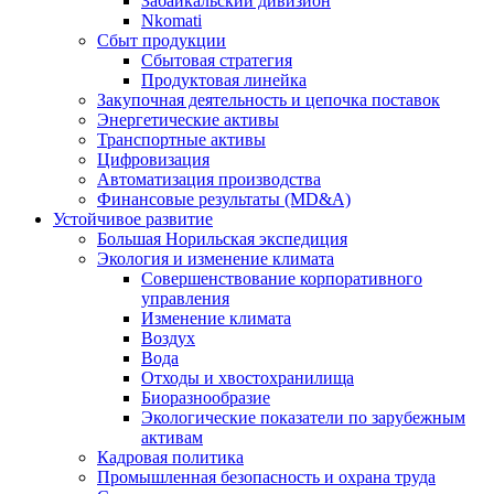
Забайкальский дивизион
Nkomati
Сбыт продукции
Сбытовая стратегия
Продуктовая линейка
Закупочная деятельность и цепочка поставок
Энергетические активы
Транспортные активы
Цифровизация
Автоматизация производства
Финансовые результаты (MD&A)
Устойчивое развитие
Большая Норильская экспедиция
Экология и изменение климата
Совершенствование корпоративного
управления
Изменение климата
Воздух
Вода
Отходы и хвостохранилища
Биоразнообразие
Экологические показатели по зарубежным
активам
Кадровая политика
Промышленная безопасность и охрана труда