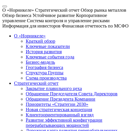
О «Норникеле»
Стратегический отчет
Обзор рынка металлов
Обзор бизнеса
Устойчивое развитие
Корпоративное
управление
Система контроля и управление рисками
Информация для инвесторов
Финасовая отчетность по МСФО
О «Норникеле»
Краткий обзор
Ключевые показатели
История развития
Ключевые события года
Бизнес-модель
География бизнеса
Структура Группы
Схема производства
Стратегический отчет
Закрытие плавильного цеха
Обращение Председателя Совета Директоров
Обращение Президента Компании
Приоритеты «Стратегии 2030»
Новая стратегическая концепция
Клиентоориентированный взгляд
Развитие эффективной конфигурации
перерабатывающих мощностей
Дорожная карта развития перерабатывающих