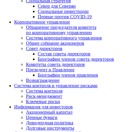
Социальная стратегия
Север для Северян
Социальные инвестиции
Первые против COVID‑19
Корпоративное управление
Обращение председателя комитета
по корпоративному управлению
Система корпоративного управления
Общее собрание акционеров
Совет директоров
Состав совета директоров
Биографии членов совета директоров
Комитеты совета директоров
Президент и Правление
Биографии членов правления
Вознаграждение
Система контроля и управление рисками
Система контроля
Риск-менеджмент
Ключевые риски
Информация для инвесторов
Акционерный капитал
Ценные бумаги
Дивидендная политика
Долговые инструменты