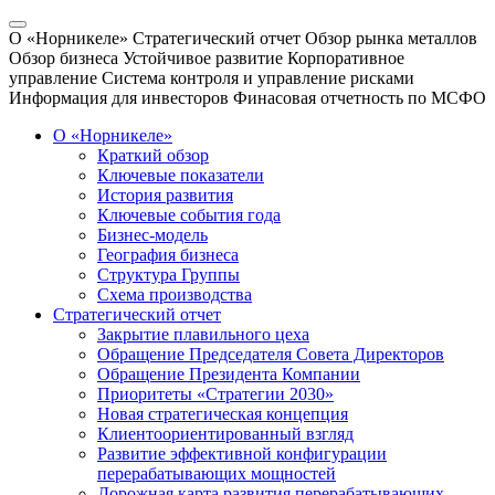
О «Норникеле»
Стратегический отчет
Обзор рынка металлов
Обзор бизнеса
Устойчивое развитие
Корпоративное
управление
Система контроля и управление рисками
Информация для инвесторов
Финасовая отчетность по МСФО
О «Норникеле»
Краткий обзор
Ключевые показатели
История развития
Ключевые события года
Бизнес-модель
География бизнеса
Структура Группы
Схема производства
Стратегический отчет
Закрытие плавильного цеха
Обращение Председателя Совета Директоров
Обращение Президента Компании
Приоритеты «Стратегии 2030»
Новая стратегическая концепция
Клиентоориентированный взгляд
Развитие эффективной конфигурации
перерабатывающих мощностей
Дорожная карта развития перерабатывающих