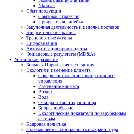
Забайкальский дивизион
Nkomati
Сбыт продукции
Сбытовая стратегия
Продуктовая линейка
Закупочная деятельность и цепочка поставок
Энергетические активы
Транспортные активы
Цифровизация
Автоматизация производства
Финансовые результаты (MD&A)
Устойчивое развитие
Большая Норильская экспедиция
Экология и изменение климата
Совершенствование корпоративного
управления
Изменение климата
Воздух
Вода
Отходы и хвостохранилища
Биоразнообразие
Экологические показатели по зарубежным
активам
Кадровая политика
Промышленная безопасность и охрана труда