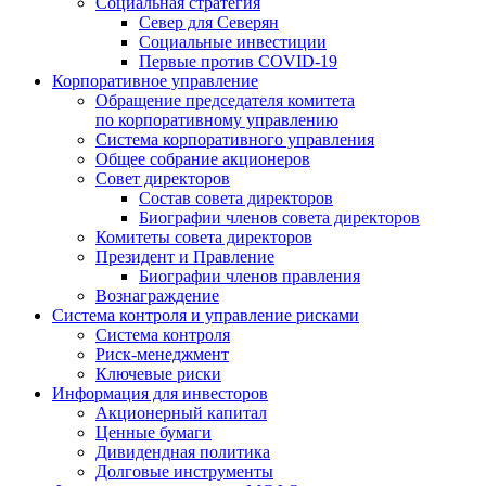
Социальная стратегия
Север для Северян
Социальные инвестиции
Первые против COVID‑19
Корпоративное управление
Обращение председателя комитета
по корпоративному управлению
Система корпоративного управления
Общее собрание акционеров
Совет директоров
Состав совета директоров
Биографии членов совета директоров
Комитеты совета директоров
Президент и Правление
Биографии членов правления
Вознаграждение
Система контроля и управление рисками
Система контроля
Риск-менеджмент
Ключевые риски
Информация для инвесторов
Акционерный капитал
Ценные бумаги
Дивидендная политика
Долговые инструменты