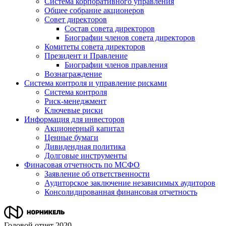
Система корпоративного управления
Общее собрание акционеров
Совет директоров
Состав совета директоров
Биографии членов совета директоров
Комитеты совета директоров
Президент и Правление
Биографии членов правления
Вознаграждение
Система контроля и управление рисками
Система контроля
Риск-менеджмент
Ключевые риски
Информация для инвесторов
Акционерный капитал
Ценные бумаги
Дивидендная политика
Долговые инструменты
Финасовая отчетность по МСФО
Заявление об ответственности
Аудиторское заключение независимых аудиторов
Консолидированная финансовая отчетность
Годовой отчет 2020