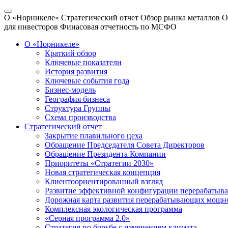
О «Норникеле»
Стратегический отчет
Обзор рынка металлов
О
для инвесторов
Финасовая отчетность по МСФО
О «Норникеле»
Краткий обзор
Ключевые показатели
История развития
Ключевые события года
Бизнес-модель
География бизнеса
Структура Группы
Схема производства
Стратегический отчет
Закрытие плавильного цеха
Обращение Председателя Совета Директоров
Обращение Президента Компании
Приоритеты «Стратегии 2030»
Новая стратегическая концепция
Клиентоориентированный взгляд
Развитие эффективной конфигурации перерабаты
Дорожная карта развития перерабатывающих мощн
Комплексная экологическая программа
«Серная программа 2.0»
Стратегия по борьбе с изменением климата