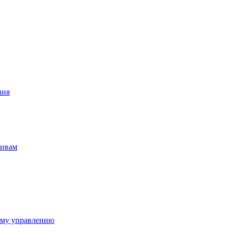
ния
тивам
ому управлению