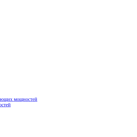
вающих мощностей
остей