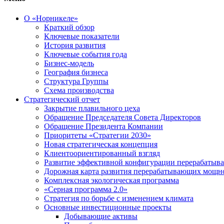
О «Норникеле»
Краткий обзор
Ключевые показатели
История развития
Ключевые события года
Бизнес-модель
География бизнеса
Структура Группы
Схема производства
Стратегический отчет
Закрытие плавильного цеха
Обращение Председателя Совета Директоров
Обращение Президента Компании
Приоритеты «Стратегии 2030»
Новая стратегическая концепция
Клиентоориентированный взгляд
Развитие эффективной конфигурации перерабаты
Дорожная карта развития перерабатывающих мощн
Комплексная экологическая программа
«Серная программа 2.0»
Стратегия по борьбе с изменением климата
Основные инвестиционные проекты
Добывающие активы