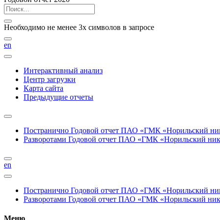
Необходимо не менее 3х символов в запросе
en
Интерактивный анализ
Центр загрузки
Карта сайта
Предыдущие отчеты
Постранично
Годовой отчет ПАО «ГМК «Норильский нике
Разворотами
Годовой отчет ПАО «ГМК «Норильский никел
en
Постранично
Годовой отчет ПАО «ГМК «Норильский нике
Разворотами
Годовой отчет ПАО «ГМК «Норильский никел
Меню