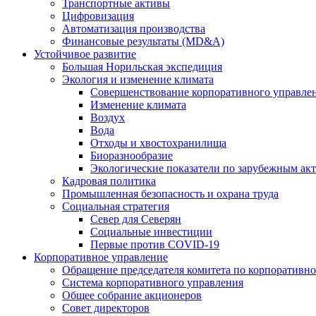
Транспортные активы
Цифровизация
Автоматизация производства
Финансовые результаты (MD&A)
Устойчивое развитие
Большая Норильская экспедиция
Экология и изменение климата
Совершенствование корпоративного управле
Изменение климата
Воздух
Вода
Отходы и хвостохранилища
Биоразнообразие
Экологические показатели по зарубежным ак
Кадровая политика
Промышленная безопасность и охрана труда
Социальная стратегия
Север для Северян
Социальные инвестиции
Первые против COVID‑19
Корпоративное управление
Обращение председателя комитета по корпоративн
Система корпоративного управления
Общее собрание акционеров
Совет директоров