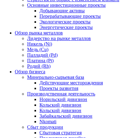
Основные инвестиционные проекты
Добывающие активы
Перерабатывающие проекты
Экологические проекты
Энергетические проекты
Обзор рынка металлов
Лидерство на рынке металлов
Никель (Ni)
Медь (Cu)
Палладий (Pd)
Платина (Pt)
Родий (Rh)
Обзор бизнеса
Минерально-сырьевая база
Действующие месторождения
Проекты развития
Производственная деятельность
Норильский дивизион
Кольский дивизион
Кольский дивизион
Забайкальский дивизион
Nkomati
Сбыт продукции
Сбытовая стратегия