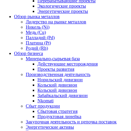
Перерабатывающие проекты
Экологические проекты
Энергетические проекты
Обзор рынка металлов
Лидерство на рынке металлов
Никель (Ni)
Медь (Cu)
Палладий (Pd)
Платина (Pt)
Родий (Rh)
Обзор бизнеса
Минерально-сырьевая база
Действующие месторождения
Проекты развития
Производственная деятельность
Норильский дивизион
Кольский дивизион
Кольский дивизион
Забайкальский дивизион
Nkomati
Сбыт продукции
Сбытовая стратегия
Продуктовая линейка
Закупочная деятельность и цепочка поставок
Энергетические активы