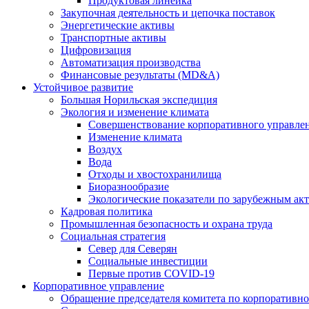
Продуктовая линейка
Закупочная деятельность и цепочка поставок
Энергетические активы
Транспортные активы
Цифровизация
Автоматизация производства
Финансовые результаты (MD&A)
Устойчивое развитие
Большая Норильская экспедиция
Экология и изменение климата
Совершенствование корпоративного управле
Изменение климата
Воздух
Вода
Отходы и хвостохранилища
Биоразнообразие
Экологические показатели по зарубежным ак
Кадровая политика
Промышленная безопасность и охрана труда
Социальная стратегия
Север для Северян
Социальные инвестиции
Первые против COVID‑19
Корпоративное управление
Обращение председателя комитета по корпоративн