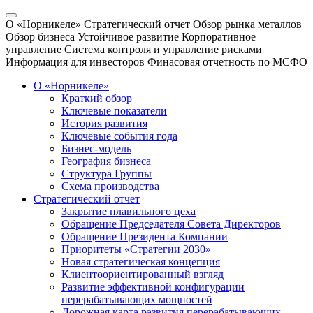
О «Норникеле»
Стратегический отчет
Обзор рынка металлов
Обзор бизнеса
Устойчивое развитие
Корпоративное
управление
Система контроля и управление рисками
Информация для инвесторов
Финасовая отчетность по МСФО
О «Норникеле»
Краткий обзор
Ключевые показатели
История развития
Ключевые события года
Бизнес-модель
География бизнеса
Структура Группы
Схема производства
Стратегический отчет
Закрытие плавильного цеха
Обращение Председателя Совета Директоров
Обращение Президента Компании
Приоритеты «Стратегии 2030»
Новая стратегическая концепция
Клиентоориентированный взгляд
Развитие эффективной конфигурации
перерабатывающих мощностей
Дорожная карта развития перерабатывающих