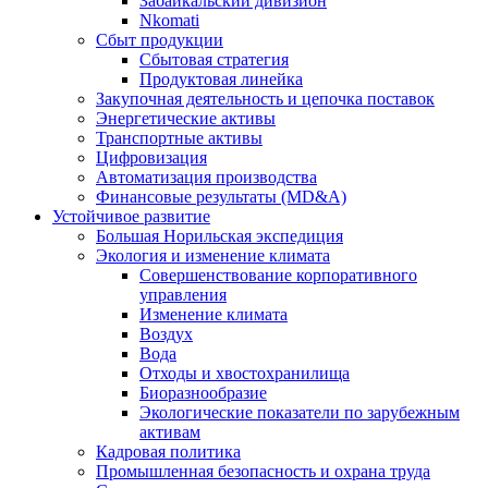
Забайкальский дивизион
Nkomati
Сбыт продукции
Сбытовая стратегия
Продуктовая линейка
Закупочная деятельность и цепочка поставок
Энергетические активы
Транспортные активы
Цифровизация
Автоматизация производства
Финансовые результаты (MD&A)
Устойчивое развитие
Большая Норильская экспедиция
Экология и изменение климата
Совершенствование корпоративного
управления
Изменение климата
Воздух
Вода
Отходы и хвостохранилища
Биоразнообразие
Экологические показатели по зарубежным
активам
Кадровая политика
Промышленная безопасность и охрана труда