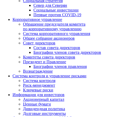
Социальная стратегия
Север для Северян
Социальные инвестиции
Первые против COVID‑19
Корпоративное управление
Обращение председателя комитета
по корпоративному управлению
Система корпоративного управления
Общее собрание акционеров
Совет директоров
Состав совета директоров
Биографии членов совета директоров
Комитеты совета директоров
Президент и Правление
Биографии членов правления
Вознаграждение
Система контроля и управление рисками
Система контроля
Риск-менеджмент
Ключевые риски
Информация для инвесторов
Акционерный капитал
Ценные бумаги
Дивидендная политика
Долговые инструменты