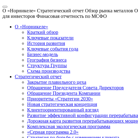
О «Норникеле»
Стратегический отчет
Обзор рынка металлов
О
для инвесторов
Финасовая отчетность по МСФО
О «Норникеле»
Краткий обзор
Ключевые показатели
История развития
Ключевые события года
Бизнес-модель
География бизнеса
Структура Группы
Схема производства
Стратегический отчет
Закрытие плавильного цеха
Обращение Председателя Совета Директоров
Обращение Президента Компании
Приоритеты «Стратегии 2030»
Новая стратегическая концепция
Клиентоориентированный взгляд
Развитие эффективной конфигурации перерабаты
Дорожная карта развития перерабатывающих мощн
Комплексная экологическая программа
«Серная программа 2.0»
Стратегия по борьбе с изменением климата