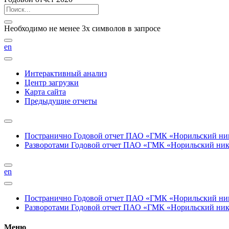
Необходимо не менее 3х символов в запросе
en
Интерактивный анализ
Центр загрузки
Карта сайта
Предыдущие отчеты
Постранично
Годовой отчет ПАО «ГМК «Норильский нике
Разворотами
Годовой отчет ПАО «ГМК «Норильский никел
en
Постранично
Годовой отчет ПАО «ГМК «Норильский нике
Разворотами
Годовой отчет ПАО «ГМК «Норильский никел
Меню