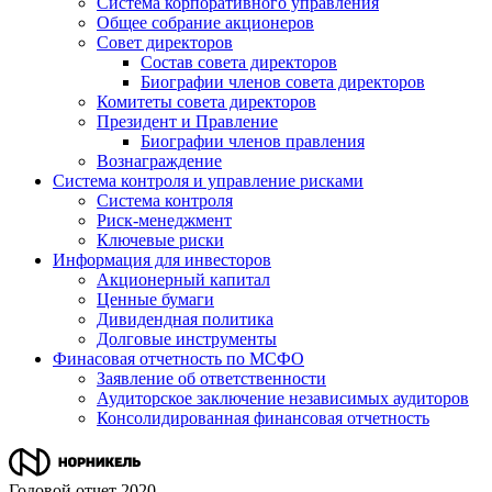
Система корпоративного управления
Общее собрание акционеров
Совет директоров
Состав совета директоров
Биографии членов совета директоров
Комитеты совета директоров
Президент и Правление
Биографии членов правления
Вознаграждение
Система контроля и управление рисками
Система контроля
Риск-менеджмент
Ключевые риски
Информация для инвесторов
Акционерный капитал
Ценные бумаги
Дивидендная политика
Долговые инструменты
Финасовая отчетность по МСФО
Заявление об ответственности
Аудиторское заключение независимых аудиторов
Консолидированная финансовая отчетность
Годовой отчет 2020