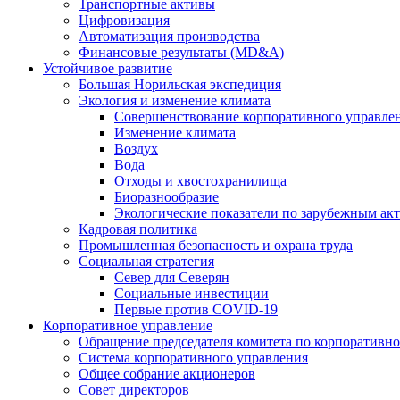
Транспортные активы
Цифровизация
Автоматизация производства
Финансовые результаты (MD&A)
Устойчивое развитие
Большая Норильская экспедиция
Экология и изменение климата
Совершенствование корпоративного управле
Изменение климата
Воздух
Вода
Отходы и хвостохранилища
Биоразнообразие
Экологические показатели по зарубежным ак
Кадровая политика
Промышленная безопасность и охрана труда
Социальная стратегия
Север для Северян
Социальные инвестиции
Первые против COVID‑19
Корпоративное управление
Обращение председателя комитета по корпоративн
Система корпоративного управления
Общее собрание акционеров
Совет директоров