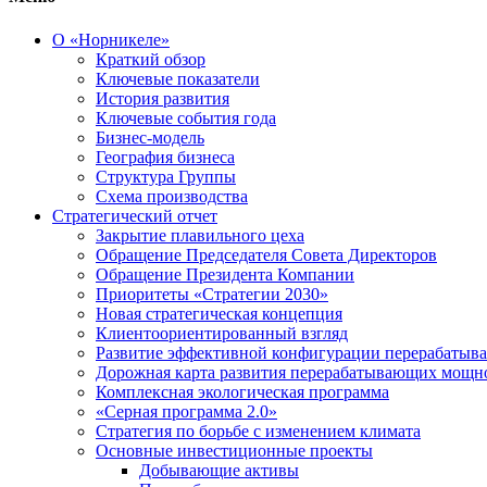
О «Норникеле»
Краткий обзор
Ключевые показатели
История развития
Ключевые события года
Бизнес-модель
География бизнеса
Структура Группы
Схема производства
Стратегический отчет
Закрытие плавильного цеха
Обращение Председателя Совета Директоров
Обращение Президента Компании
Приоритеты «Стратегии 2030»
Новая стратегическая концепция
Клиентоориентированный взгляд
Развитие эффективной конфигурации перерабаты
Дорожная карта развития перерабатывающих мощн
Комплексная экологическая программа
«Серная программа 2.0»
Стратегия по борьбе с изменением климата
Основные инвестиционные проекты
Добывающие активы