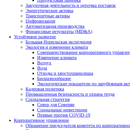
Продуктовая линейка
Закупочная деятельность и цепочка поставок
Энергетические активы
Транспортные активы
Цифровизация
Автоматизация производства
Финансовые результаты (MD&A)
Устойчивое развитие
Большая Норильская экспедиция
Экология и изменение климата
Совершенствование корпоративного управле
Изменение климата
Воздух
Вода
Отходы и хвостохранилища
Биоразнообразие
Экологические показатели по зарубежным ак
Кадровая политика
Промышленная безопасность и охрана труда
Социальная стратегия
Север для Северян
Социальные инвестиции
Первые против COVID‑19
Корпоративное управление
Обращение председателя комитета по корпоративн