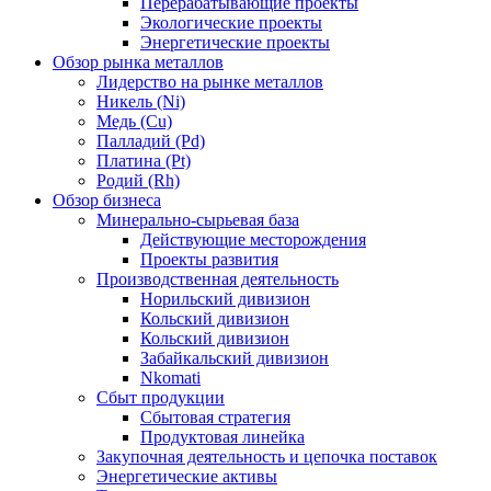
Перерабатывающие проекты
Экологические проекты
Энергетические проекты
Обзор рынка металлов
Лидерство на рынке металлов
Никель (Ni)
Медь (Cu)
Палладий (Pd)
Платина (Pt)
Родий (Rh)
Обзор бизнеса
Минерально-сырьевая база
Действующие месторождения
Проекты развития
Производственная деятельность
Норильский дивизион
Кольский дивизион
Кольский дивизион
Забайкальский дивизион
Nkomati
Сбыт продукции
Сбытовая стратегия
Продуктовая линейка
Закупочная деятельность и цепочка поставок
Энергетические активы