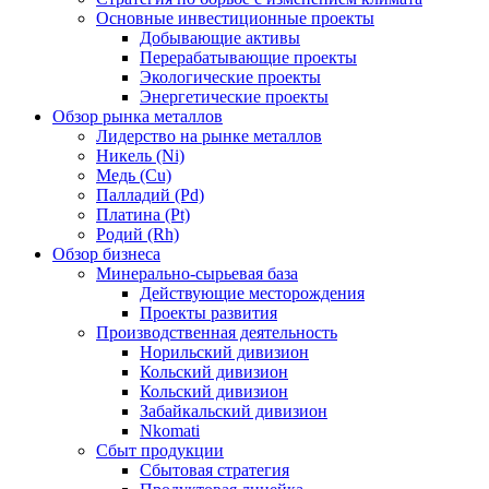
Основные инвестиционные проекты
Добывающие активы
Перерабатывающие проекты
Экологические проекты
Энергетические проекты
Обзор рынка металлов
Лидерство на рынке металлов
Никель (Ni)
Медь (Cu)
Палладий (Pd)
Платина (Pt)
Родий (Rh)
Обзор бизнеса
Минерально-сырьевая база
Действующие месторождения
Проекты развития
Производственная деятельность
Норильский дивизион
Кольский дивизион
Кольский дивизион
Забайкальский дивизион
Nkomati
Сбыт продукции
Сбытовая стратегия