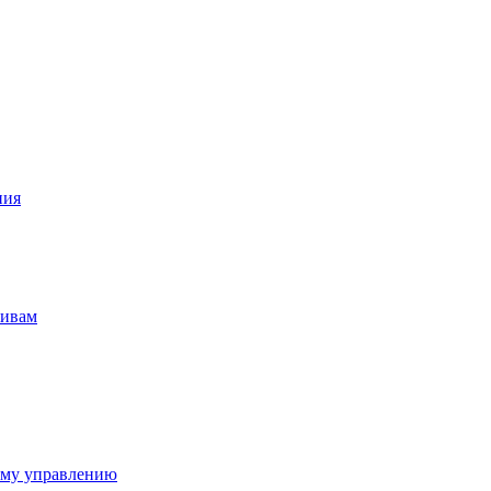
ния
тивам
ому управлению