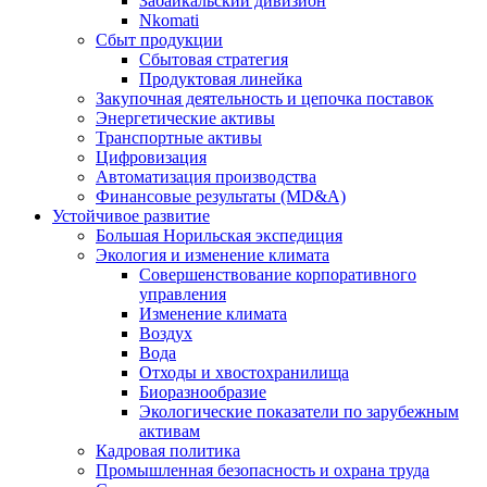
Забайкальский дивизион
Nkomati
Сбыт продукции
Сбытовая стратегия
Продуктовая линейка
Закупочная деятельность и цепочка поставок
Энергетические активы
Транспортные активы
Цифровизация
Автоматизация производства
Финансовые результаты (MD&A)
Устойчивое развитие
Большая Норильская экспедиция
Экология и изменение климата
Совершенствование корпоративного
управления
Изменение климата
Воздух
Вода
Отходы и хвостохранилища
Биоразнообразие
Экологические показатели по зарубежным
активам
Кадровая политика
Промышленная безопасность и охрана труда