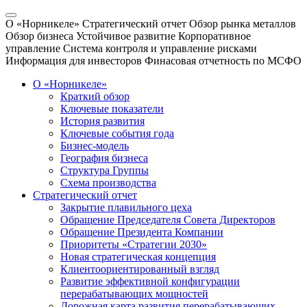
О «Норникеле»
Стратегический отчет
Обзор рынка металлов
Обзор бизнеса
Устойчивое развитие
Корпоративное
управление
Система контроля и управление рисками
Информация для инвесторов
Финасовая отчетность по МСФО
О «Норникеле»
Краткий обзор
Ключевые показатели
История развития
Ключевые события года
Бизнес-модель
География бизнеса
Структура Группы
Схема производства
Стратегический отчет
Закрытие плавильного цеха
Обращение Председателя Совета Директоров
Обращение Президента Компании
Приоритеты «Стратегии 2030»
Новая стратегическая концепция
Клиентоориентированный взгляд
Развитие эффективной конфигурации
перерабатывающих мощностей
Дорожная карта развития перерабатывающих