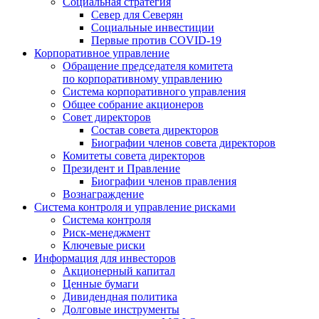
Социальная стратегия
Север для Северян
Социальные инвестиции
Первые против COVID‑19
Корпоративное управление
Обращение председателя комитета
по корпоративному управлению
Система корпоративного управления
Общее собрание акционеров
Совет директоров
Состав совета директоров
Биографии членов совета директоров
Комитеты совета директоров
Президент и Правление
Биографии членов правления
Вознаграждение
Система контроля и управление рисками
Система контроля
Риск-менеджмент
Ключевые риски
Информация для инвесторов
Акционерный капитал
Ценные бумаги
Дивидендная политика
Долговые инструменты