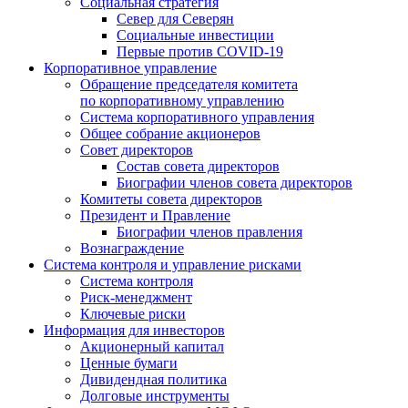
Социальная стратегия
Север для Северян
Социальные инвестиции
Первые против COVID‑19
Корпоративное управление
Обращение председателя комитета
по корпоративному управлению
Система корпоративного управления
Общее собрание акционеров
Совет директоров
Состав совета директоров
Биографии членов совета директоров
Комитеты совета директоров
Президент и Правление
Биографии членов правления
Вознаграждение
Система контроля и управление рисками
Система контроля
Риск-менеджмент
Ключевые риски
Информация для инвесторов
Акционерный капитал
Ценные бумаги
Дивидендная политика
Долговые инструменты