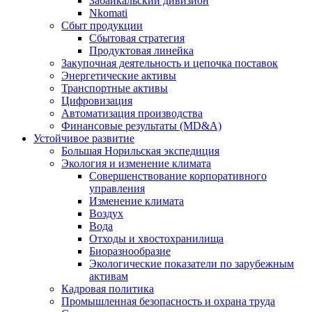
Забайкальский дивизион
Nkomati
Сбыт продукции
Сбытовая стратегия
Продуктовая линейка
Закупочная деятельность и цепочка поставок
Энергетические активы
Транспортные активы
Цифровизация
Автоматизация производства
Финансовые результаты (MD&A)
Устойчивое развитие
Большая Норильская экспедиция
Экология и изменение климата
Совершенствование корпоративного
управления
Изменение климата
Воздух
Вода
Отходы и хвостохранилища
Биоразнообразие
Экологические показатели по зарубежным
активам
Кадровая политика
Промышленная безопасность и охрана труда