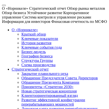
О «Норникеле»
Стратегический отчет
Обзор рынка металлов
Обзор бизнеса
Устойчивое развитие
Корпоративное
управление
Система контроля и управление рисками
Информация для инвесторов
Финасовая отчетность по МСФО
О «Норникеле»
Краткий обзор
Ключевые показатели
История развития
Ключевые события года
Бизнес-модель
География бизнеса
Структура Группы
Схема производства
Стратегический отчет
Закрытие плавильного цеха
Обращение Председателя Совета Директоров
Обращение Президента Компании
Приоритеты «Стратегии 2030»
Новая стратегическая концепция
Клиентоориентированный взгляд
Развитие эффективной конфигурации
перерабатывающих мощностей
Дорожная карта развития перерабатывающих