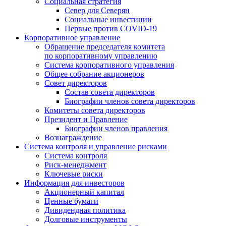
Социальная стратегия
Север для Северян
Социальные инвестиции
Первые против COVID‑19
Корпоративное управление
Обращение председателя комитета
по корпоративному управлению
Система корпоративного управления
Общее собрание акционеров
Совет директоров
Состав совета директоров
Биографии членов совета директоров
Комитеты совета директоров
Президент и Правление
Биографии членов правления
Вознаграждение
Система контроля и управление рисками
Система контроля
Риск-менеджмент
Ключевые риски
Информация для инвесторов
Акционерный капитал
Ценные бумаги
Дивидендная политика
Долговые инструменты