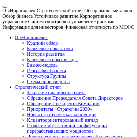
О «Норникеле»
Стратегический отчет
Обзор рынка металлов
Обзор бизнеса
Устойчивое развитие
Корпоративное
управление
Система контроля и управление рисками
Информация для инвесторов
Финасовая отчетность по МСФО
О «Норникеле»
Краткий обзор
Ключевые показатели
История развития
Ключевые события года
Бизнес-модель
География бизнеса
Структура Группы
Схема производства
Стратегический отчет
Закрытие плавильного цеха
Обращение Председателя Совета Директоров
Обращение Президента Компании
Приоритеты «Стратегии 2030»
Новая стратегическая концепция
Клиентоориентированный взгляд
Развитие эффективной конфигурации
перерабатывающих мощностей
Дорожная карта развития перерабатывающих