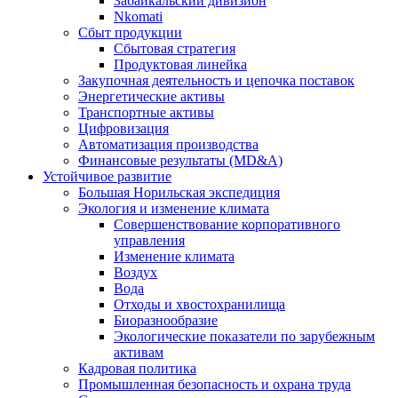
Забайкальский дивизион
Nkomati
Сбыт продукции
Сбытовая стратегия
Продуктовая линейка
Закупочная деятельность и цепочка поставок
Энергетические активы
Транспортные активы
Цифровизация
Автоматизация производства
Финансовые результаты (MD&A)
Устойчивое развитие
Большая Норильская экспедиция
Экология и изменение климата
Совершенствование корпоративного
управления
Изменение климата
Воздух
Вода
Отходы и хвостохранилища
Биоразнообразие
Экологические показатели по зарубежным
активам
Кадровая политика
Промышленная безопасность и охрана труда