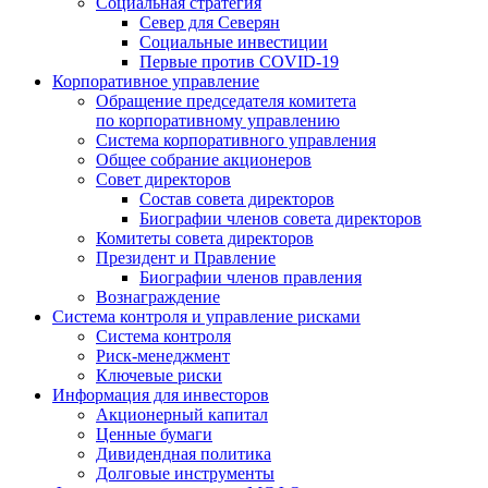
Социальная стратегия
Север для Северян
Социальные инвестиции
Первые против COVID‑19
Корпоративное управление
Обращение председателя комитета
по корпоративному управлению
Система корпоративного управления
Общее собрание акционеров
Совет директоров
Состав совета директоров
Биографии членов совета директоров
Комитеты совета директоров
Президент и Правление
Биографии членов правления
Вознаграждение
Система контроля и управление рисками
Система контроля
Риск-менеджмент
Ключевые риски
Информация для инвесторов
Акционерный капитал
Ценные бумаги
Дивидендная политика
Долговые инструменты