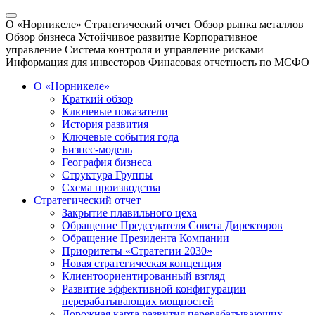
О «Норникеле»
Стратегический отчет
Обзор рынка металлов
Обзор бизнеса
Устойчивое развитие
Корпоративное
управление
Система контроля и управление рисками
Информация для инвесторов
Финасовая отчетность по МСФО
О «Норникеле»
Краткий обзор
Ключевые показатели
История развития
Ключевые события года
Бизнес-модель
География бизнеса
Структура Группы
Схема производства
Стратегический отчет
Закрытие плавильного цеха
Обращение Председателя Совета Директоров
Обращение Президента Компании
Приоритеты «Стратегии 2030»
Новая стратегическая концепция
Клиентоориентированный взгляд
Развитие эффективной конфигурации
перерабатывающих мощностей
Дорожная карта развития перерабатывающих