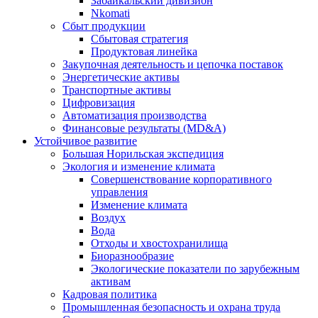
Забайкальский дивизион
Nkomati
Сбыт продукции
Сбытовая стратегия
Продуктовая линейка
Закупочная деятельность и цепочка поставок
Энергетические активы
Транспортные активы
Цифровизация
Автоматизация производства
Финансовые результаты (MD&A)
Устойчивое развитие
Большая Норильская экспедиция
Экология и изменение климата
Совершенствование корпоративного
управления
Изменение климата
Воздух
Вода
Отходы и хвостохранилища
Биоразнообразие
Экологические показатели по зарубежным
активам
Кадровая политика
Промышленная безопасность и охрана труда