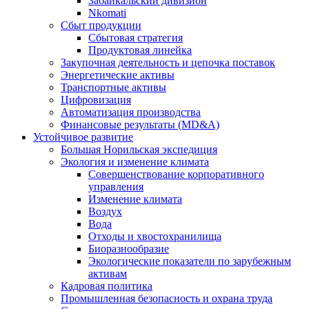
Забайкальский дивизион
Nkomati
Сбыт продукции
Сбытовая стратегия
Продуктовая линейка
Закупочная деятельность и цепочка поставок
Энергетические активы
Транспортные активы
Цифровизация
Автоматизация производства
Финансовые результаты (MD&A)
Устойчивое развитие
Большая Норильская экспедиция
Экология и изменение климата
Совершенствование корпоративного
управления
Изменение климата
Воздух
Вода
Отходы и хвостохранилища
Биоразнообразие
Экологические показатели по зарубежным
активам
Кадровая политика
Промышленная безопасность и охрана труда