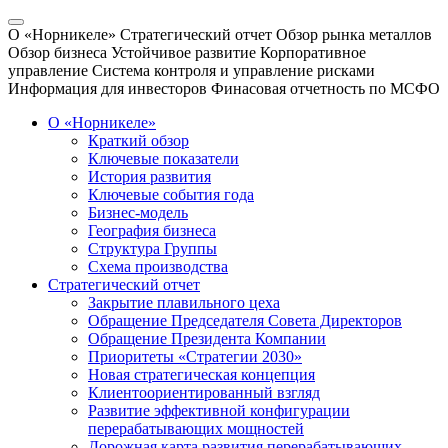
О «Норникеле»
Стратегический отчет
Обзор рынка металлов
Обзор бизнеса
Устойчивое развитие
Корпоративное
управление
Система контроля и управление рисками
Информация для инвесторов
Финасовая отчетность по МСФО
О «Норникеле»
Краткий обзор
Ключевые показатели
История развития
Ключевые события года
Бизнес-модель
География бизнеса
Структура Группы
Схема производства
Стратегический отчет
Закрытие плавильного цеха
Обращение Председателя Совета Директоров
Обращение Президента Компании
Приоритеты «Стратегии 2030»
Новая стратегическая концепция
Клиентоориентированный взгляд
Развитие эффективной конфигурации
перерабатывающих мощностей
Дорожная карта развития перерабатывающих