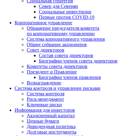
Социальная стратегия
Север для Северян
Социальные инвестиции
Первые против COVID‑19
Корпоративное управление
Обращение председателя комитета
по корпоративному управлению
Система корпоративного управления
Общее собрание акционеров
Совет директоров
Состав совета директоров
Биографии членов совета директоров
Комитеты совета директоров
Президент и Правление
Биографии членов правления
Вознаграждение
Система контроля и управление рисками
Система контроля
Риск-менеджмент
Ключевые риски
Информация для инвесторов
Акционерный капитал
Ценные бумаги
Дивидендная политика
Долговые инструменты