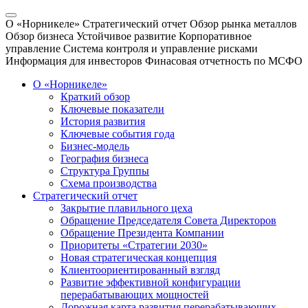
О «Норникеле»
Стратегический отчет
Обзор рынка металлов
Обзор бизнеса
Устойчивое развитие
Корпоративное
управление
Система контроля и управление рисками
Информация для инвесторов
Финасовая отчетность по МСФО
О «Норникеле»
Краткий обзор
Ключевые показатели
История развития
Ключевые события года
Бизнес-модель
География бизнеса
Структура Группы
Схема производства
Стратегический отчет
Закрытие плавильного цеха
Обращение Председателя Совета Директоров
Обращение Президента Компании
Приоритеты «Стратегии 2030»
Новая стратегическая концепция
Клиентоориентированный взгляд
Развитие эффективной конфигурации
перерабатывающих мощностей
Дорожная карта развития перерабатывающих