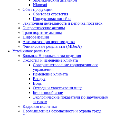
Забайкальский дивизион
Nkomati
Сбыт продукции
Сбытовая стратегия
Продуктовая линейка
Закупочная деятельность и цепочка поставок
Энергетические активы
Транспортные активы
Цифровизация
Автоматизация производства
Финансовые результаты (MD&A)
Устойчивое развитие
Большая Норильская экспедиция
Экология и изменение климата
Совершенствование корпоративного
управления
Изменение климата
Воздух
Вода
Отходы и хвостохранилища
Биоразнообразие
Экологические показатели по зарубежным
активам
Кадровая политика
Промышленная безопасность и охрана труда