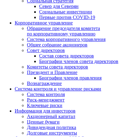
Социальная стратегия
Север для Северян
Социальные инвестиции
Первые против COVID‑19
Корпоративное управление
Обращение председателя комитета
по корпоративному управлению
Система корпоративного управления
Общее собрание акционеров
Совет директоров
Состав совета директоров
Биографии членов совета директоров
Комитеты совета директоров
Президент и Правление
Биографии членов правления
Вознаграждение
Система контроля и управление рисками
Система контроля
Риск-менеджмент
Ключевые риски
Информация для инвесторов
Акционерный капитал
Ценные бумаги
Дивидендная политика
Долговые инструменты