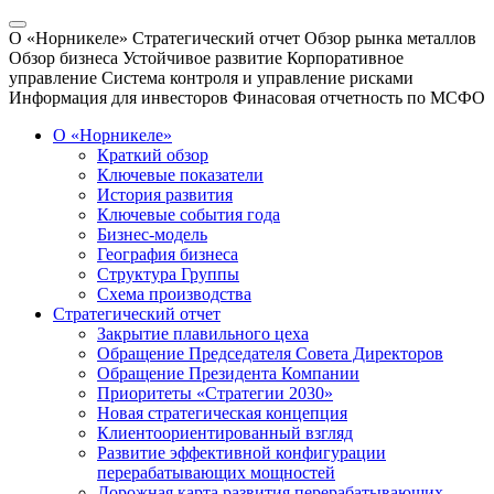
О «Норникеле»
Стратегический отчет
Обзор рынка металлов
Обзор бизнеса
Устойчивое развитие
Корпоративное
управление
Система контроля и управление рисками
Информация для инвесторов
Финасовая отчетность по МСФО
О «Норникеле»
Краткий обзор
Ключевые показатели
История развития
Ключевые события года
Бизнес-модель
География бизнеса
Структура Группы
Схема производства
Стратегический отчет
Закрытие плавильного цеха
Обращение Председателя Совета Директоров
Обращение Президента Компании
Приоритеты «Стратегии 2030»
Новая стратегическая концепция
Клиентоориентированный взгляд
Развитие эффективной конфигурации
перерабатывающих мощностей
Дорожная карта развития перерабатывающих