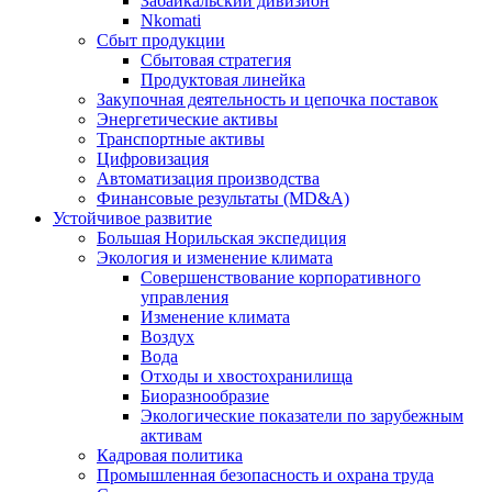
Забайкальский дивизион
Nkomati
Сбыт продукции
Сбытовая стратегия
Продуктовая линейка
Закупочная деятельность и цепочка поставок
Энергетические активы
Транспортные активы
Цифровизация
Автоматизация производства
Финансовые результаты (MD&A)
Устойчивое развитие
Большая Норильская экспедиция
Экология и изменение климата
Совершенствование корпоративного
управления
Изменение климата
Воздух
Вода
Отходы и хвостохранилища
Биоразнообразие
Экологические показатели по зарубежным
активам
Кадровая политика
Промышленная безопасность и охрана труда