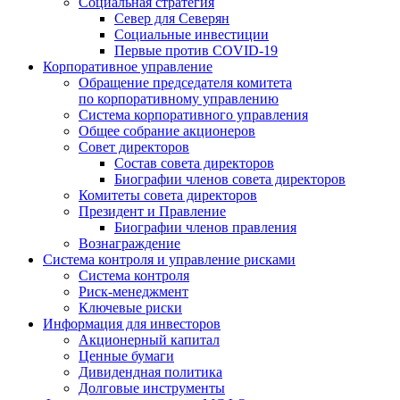
Социальная стратегия
Север для Северян
Социальные инвестиции
Первые против COVID‑19
Корпоративное управление
Обращение председателя комитета
по корпоративному управлению
Система корпоративного управления
Общее собрание акционеров
Совет директоров
Состав совета директоров
Биографии членов совета директоров
Комитеты совета директоров
Президент и Правление
Биографии членов правления
Вознаграждение
Система контроля и управление рисками
Система контроля
Риск-менеджмент
Ключевые риски
Информация для инвесторов
Акционерный капитал
Ценные бумаги
Дивидендная политика
Долговые инструменты