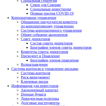
Социальная стратегия
Север для Северян
Социальные инвестиции
Первые против COVID‑19
Корпоративное управление
Обращение председателя комитета
по корпоративному управлению
Система корпоративного управления
Общее собрание акционеров
Совет директоров
Состав совета директоров
Биографии членов совета директоров
Комитеты совета директоров
Президент и Правление
Биографии членов правления
Вознаграждение
Система контроля и управление рисками
Система контроля
Риск-менеджмент
Ключевые риски
Информация для инвесторов
Акционерный капитал
Ценные бумаги
Дивидендная политика
Долговые инструменты