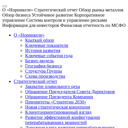
О «Норникеле»
Стратегический отчет
Обзор рынка металлов
Обзор бизнеса
Устойчивое развитие
Корпоративное
управление
Система контроля и управление рисками
Информация для инвесторов
Финасовая отчетность по МСФО
О «Норникеле»
Краткий обзор
Ключевые показатели
История развития
Ключевые события года
Бизнес-модель
География бизнеса
Структура Группы
Схема производства
Стратегический отчет
Закрытие плавильного цеха
Обращение Председателя Совета Директоров
Обращение Президента Компании
Приоритеты «Стратегии 2030»
Новая стратегическая концепция
Клиентоориентированный взгляд
Развитие эффективной конфигурации
перерабатывающих мощностей
Дорожная карта развития перерабатывающих