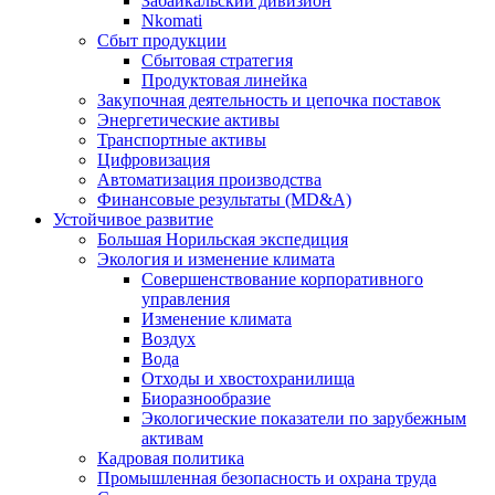
Забайкальский дивизион
Nkomati
Сбыт продукции
Сбытовая стратегия
Продуктовая линейка
Закупочная деятельность и цепочка поставок
Энергетические активы
Транспортные активы
Цифровизация
Автоматизация производства
Финансовые результаты (MD&A)
Устойчивое развитие
Большая Норильская экспедиция
Экология и изменение климата
Совершенствование корпоративного
управления
Изменение климата
Воздух
Вода
Отходы и хвостохранилища
Биоразнообразие
Экологические показатели по зарубежным
активам
Кадровая политика
Промышленная безопасность и охрана труда