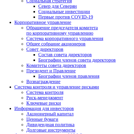
Социальная стратегия
Север для Северян
Социальные инвестиции
Первые против COVID‑19
Корпоративное управление
Обращение председателя комитета
по корпоративному управлению
Система корпоративного управления
Общее собрание акционеров
Совет директоров
Состав совета директоров
Биографии членов совета директоров
Комитеты совета директоров
Президент и Правление
Биографии членов правления
Вознаграждение
Система контроля и управление рисками
Система контроля
Риск-менеджмент
Ключевые риски
Информация для инвесторов
Акционерный капитал
Ценные бумаги
Дивидендная политика
Долговые инструменты