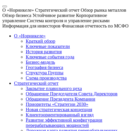
О «Норникеле»
Стратегический отчет
Обзор рынка металлов
Обзор бизнеса
Устойчивое развитие
Корпоративное
управление
Система контроля и управление рисками
Информация для инвесторов
Финасовая отчетность по МСФО
О «Норникеле»
Краткий обзор
Ключевые показатели
История развития
Ключевые события года
Бизнес-модель
География бизнеса
Структура Группы
Схема производства
Стратегический отчет
Закрытие плавильного цеха
Обращение Председателя Совета Директоров
Обращение Президента Компании
Приоритеты «Стратегии 2030»
Новая стратегическая концепция
Клиентоориентированный взгляд
Развитие эффективной конфигурации
перерабатывающих мощностей
Дорожная карта развития перерабатывающих