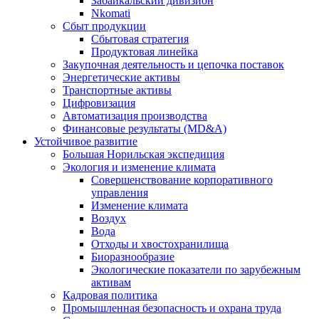
Забайкальский дивизион
Nkomati
Сбыт продукции
Сбытовая стратегия
Продуктовая линейка
Закупочная деятельность и цепочка поставок
Энергетические активы
Транспортные активы
Цифровизация
Автоматизация производства
Финансовые результаты (MD&A)
Устойчивое развитие
Большая Норильская экспедиция
Экология и изменение климата
Совершенствование корпоративного
управления
Изменение климата
Воздух
Вода
Отходы и хвостохранилища
Биоразнообразие
Экологические показатели по зарубежным
активам
Кадровая политика
Промышленная безопасность и охрана труда