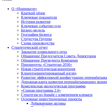
О «Норникеле»
Краткий обзор
Ключевые показатели
История развития
Ключевые события года
Бизнес-модель
География бизнеса
Структура Группы
Схема производства
Стратегический отчет
Закрытие плавильного цеха
Обращение Председателя Совета Директоров
Обращение Президента Компании
Приоритеты «Стратегии 2030»
Новая стратегическая концепция
Клиентоориентированный взгляд
Развитие эффективной конфигурации перерабаты
Дорожная карта развития перерабатывающих мощн
Комплексная экологическая программа
«Серная программа 2.0»
Стратегия по борьбе с изменением климата
Основные инвестиционные проекты
Добывающие активы