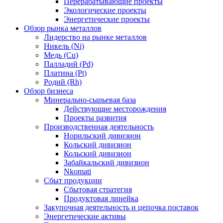
Перерабатывающие проекты
Экологические проекты
Энергетические проекты
Обзор рынка металлов
Лидерство на рынке металлов
Никель (Ni)
Медь (Cu)
Палладий (Pd)
Платина (Pt)
Родий (Rh)
Обзор бизнеса
Минерально-сырьевая база
Действующие месторождения
Проекты развития
Производственная деятельность
Норильский дивизион
Кольский дивизион
Кольский дивизион
Забайкальский дивизион
Nkomati
Сбыт продукции
Сбытовая стратегия
Продуктовая линейка
Закупочная деятельность и цепочка поставок
Энергетические активы