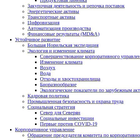
Продуктовая линейка
Закупочная деятельность и цепочка поставок
Энергетические активы
Транспортные активы
Цифровизация
Автоматизация производства
Финансовые результаты (MD&A)
Устойчивое развитие
Большая Норильская экспедиция
Экология и изменение климата
Совершенствование корпоративного управле
Изменение климата
Воздух
Вода
Отходы и хвостохранилища
Биоразнообразие
Экологические показатели по зарубежным ак
Кадровая политика
Промышленная безопасность и охрана труда
Социальная стратегия
Север для Северян
Социальные инвестиции
Первые против COVID‑19
Корпоративное управление
Обращение председателя комитета по корпоративн