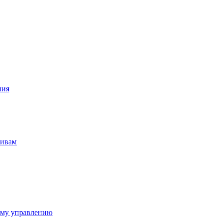
ния
тивам
ому управлению