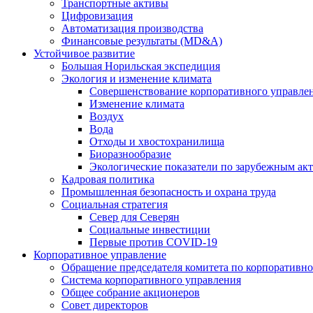
Транспортные активы
Цифровизация
Автоматизация производства
Финансовые результаты (MD&A)
Устойчивое развитие
Большая Норильская экспедиция
Экология и изменение климата
Совершенствование корпоративного управле
Изменение климата
Воздух
Вода
Отходы и хвостохранилища
Биоразнообразие
Экологические показатели по зарубежным ак
Кадровая политика
Промышленная безопасность и охрана труда
Социальная стратегия
Север для Северян
Социальные инвестиции
Первые против COVID‑19
Корпоративное управление
Обращение председателя комитета по корпоративн
Система корпоративного управления
Общее собрание акционеров
Совет директоров