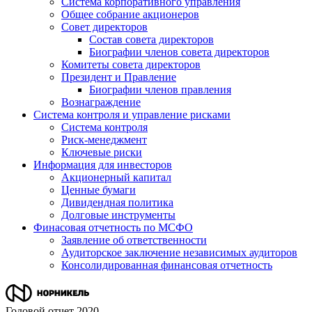
Система корпоративного управления
Общее собрание акционеров
Совет директоров
Состав совета директоров
Биографии членов совета директоров
Комитеты совета директоров
Президент и Правление
Биографии членов правления
Вознаграждение
Система контроля и управление рисками
Система контроля
Риск-менеджмент
Ключевые риски
Информация для инвесторов
Акционерный капитал
Ценные бумаги
Дивидендная политика
Долговые инструменты
Финасовая отчетность по МСФО
Заявление об ответственности
Аудиторское заключение независимых аудиторов
Консолидированная финансовая отчетность
Годовой отчет 2020