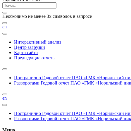
Необходимо не менее 3х символов в запросе
en
Интерактивный анализ
Центр загрузки
Карта сайта
Предыдущие отчеты
Постранично
Годовой отчет ПАО «ГМК «Норильский нике
Разворотами
Годовой отчет ПАО «ГМК «Норильский никел
en
Постранично
Годовой отчет ПАО «ГМК «Норильский нике
Разворотами
Годовой отчет ПАО «ГМК «Норильский никел
Меню