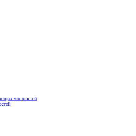
вающих мощностей
остей