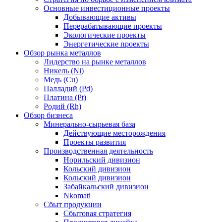
Основные инвестиционные проекты
Добывающие активы
Перерабатывающие проекты
Экологические проекты
Энергетические проекты
Обзор рынка металлов
Лидерство на рынке металлов
Никель (Ni)
Медь (Cu)
Палладий (Pd)
Платина (Pt)
Родий (Rh)
Обзор бизнеса
Минерально-сырьевая база
Действующие месторождения
Проекты развития
Производственная деятельность
Норильский дивизион
Кольский дивизион
Кольский дивизион
Забайкальский дивизион
Nkomati
Сбыт продукции
Сбытовая стратегия