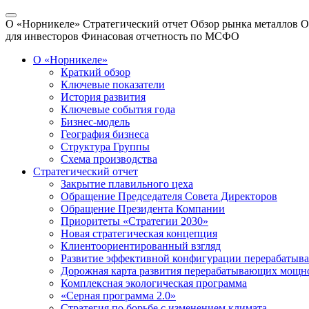
О «Норникеле»
Стратегический отчет
Обзор рынка металлов
О
для инвесторов
Финасовая отчетность по МСФО
О «Норникеле»
Краткий обзор
Ключевые показатели
История развития
Ключевые события года
Бизнес-модель
География бизнеса
Структура Группы
Схема производства
Стратегический отчет
Закрытие плавильного цеха
Обращение Председателя Совета Директоров
Обращение Президента Компании
Приоритеты «Стратегии 2030»
Новая стратегическая концепция
Клиентоориентированный взгляд
Развитие эффективной конфигурации перерабаты
Дорожная карта развития перерабатывающих мощн
Комплексная экологическая программа
«Серная программа 2.0»
Стратегия по борьбе с изменением климата