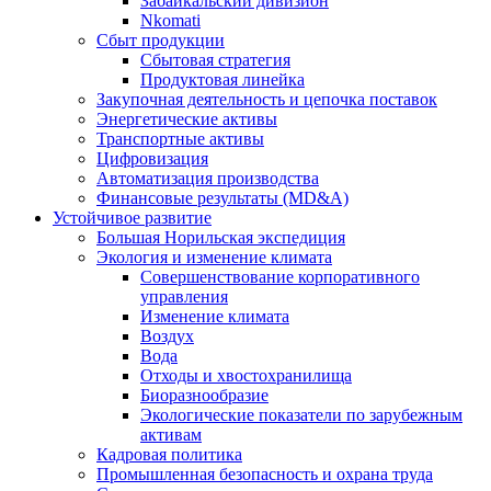
Забайкальский дивизион
Nkomati
Сбыт продукции
Сбытовая стратегия
Продуктовая линейка
Закупочная деятельность и цепочка поставок
Энергетические активы
Транспортные активы
Цифровизация
Автоматизация производства
Финансовые результаты (MD&A)
Устойчивое развитие
Большая Норильская экспедиция
Экология и изменение климата
Совершенствование корпоративного
управления
Изменение климата
Воздух
Вода
Отходы и хвостохранилища
Биоразнообразие
Экологические показатели по зарубежным
активам
Кадровая политика
Промышленная безопасность и охрана труда