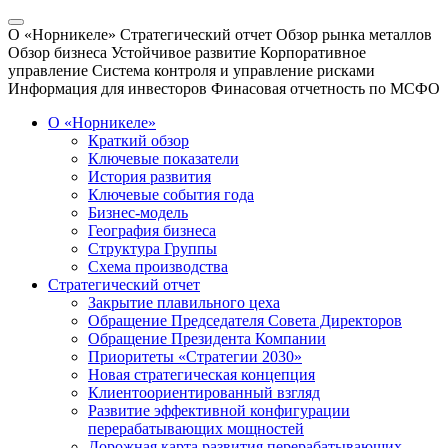
О «Норникеле»
Стратегический отчет
Обзор рынка металлов
Обзор бизнеса
Устойчивое развитие
Корпоративное
управление
Система контроля и управление рисками
Информация для инвесторов
Финасовая отчетность по МСФО
О «Норникеле»
Краткий обзор
Ключевые показатели
История развития
Ключевые события года
Бизнес-модель
География бизнеса
Структура Группы
Схема производства
Стратегический отчет
Закрытие плавильного цеха
Обращение Председателя Совета Директоров
Обращение Президента Компании
Приоритеты «Стратегии 2030»
Новая стратегическая концепция
Клиентоориентированный взгляд
Развитие эффективной конфигурации
перерабатывающих мощностей
Дорожная карта развития перерабатывающих