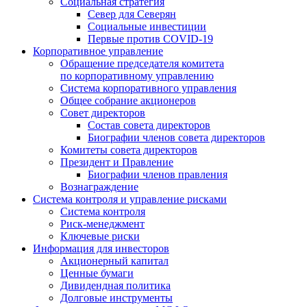
Социальная стратегия
Север для Северян
Социальные инвестиции
Первые против COVID‑19
Корпоративное управление
Обращение председателя комитета
по корпоративному управлению
Система корпоративного управления
Общее собрание акционеров
Совет директоров
Состав совета директоров
Биографии членов совета директоров
Комитеты совета директоров
Президент и Правление
Биографии членов правления
Вознаграждение
Система контроля и управление рисками
Система контроля
Риск-менеджмент
Ключевые риски
Информация для инвесторов
Акционерный капитал
Ценные бумаги
Дивидендная политика
Долговые инструменты