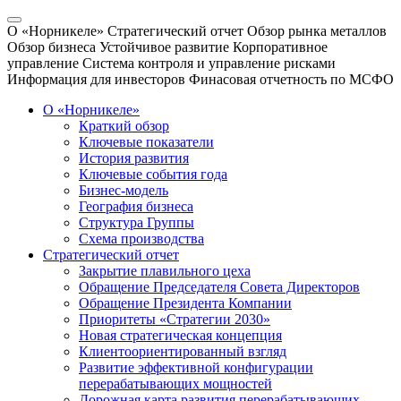
О «Норникеле»
Стратегический отчет
Обзор рынка металлов
Обзор бизнеса
Устойчивое развитие
Корпоративное
управление
Система контроля и управление рисками
Информация для инвесторов
Финасовая отчетность по МСФО
О «Норникеле»
Краткий обзор
Ключевые показатели
История развития
Ключевые события года
Бизнес-модель
География бизнеса
Структура Группы
Схема производства
Стратегический отчет
Закрытие плавильного цеха
Обращение Председателя Совета Директоров
Обращение Президента Компании
Приоритеты «Стратегии 2030»
Новая стратегическая концепция
Клиентоориентированный взгляд
Развитие эффективной конфигурации
перерабатывающих мощностей
Дорожная карта развития перерабатывающих