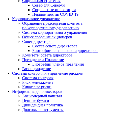
Социальная стратегия
Север для Северян
Социальные инвестиции
Первые против COVID‑19
Корпоративное управление
Обращение председателя комитета
по корпоративному управлению
Система корпоративного управления
Общее собрание акционеров
Совет директоров
Состав совета директоров
Биографии членов совета директоров
Комитеты совета директоров
Президент и Правление
Биографии членов правления
Вознаграждение
Система контроля и управление рисками
Система контроля
Риск-менеджмент
Ключевые риски
Информация для инвесторов
Акционерный капитал
Ценные бумаги
Дивидендная политика
Долговые инструменты