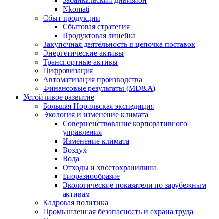
Забайкальский дивизион
Nkomati
Сбыт продукции
Сбытовая стратегия
Продуктовая линейка
Закупочная деятельность и цепочка поставок
Энергетические активы
Транспортные активы
Цифровизация
Автоматизация производства
Финансовые результаты (MD&A)
Устойчивое развитие
Большая Норильская экспедиция
Экология и изменение климата
Совершенствование корпоративного
управления
Изменение климата
Воздух
Вода
Отходы и хвостохранилища
Биоразнообразие
Экологические показатели по зарубежным
активам
Кадровая политика
Промышленная безопасность и охрана труда