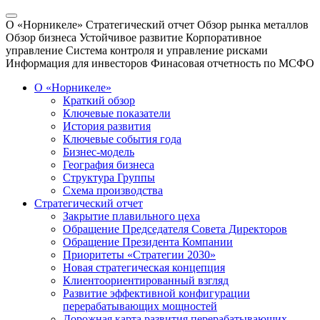
О «Норникеле»
Стратегический отчет
Обзор рынка металлов
Обзор бизнеса
Устойчивое развитие
Корпоративное
управление
Система контроля и управление рисками
Информация для инвесторов
Финасовая отчетность по МСФО
О «Норникеле»
Краткий обзор
Ключевые показатели
История развития
Ключевые события года
Бизнес-модель
География бизнеса
Структура Группы
Схема производства
Стратегический отчет
Закрытие плавильного цеха
Обращение Председателя Совета Директоров
Обращение Президента Компании
Приоритеты «Стратегии 2030»
Новая стратегическая концепция
Клиентоориентированный взгляд
Развитие эффективной конфигурации
перерабатывающих мощностей
Дорожная карта развития перерабатывающих