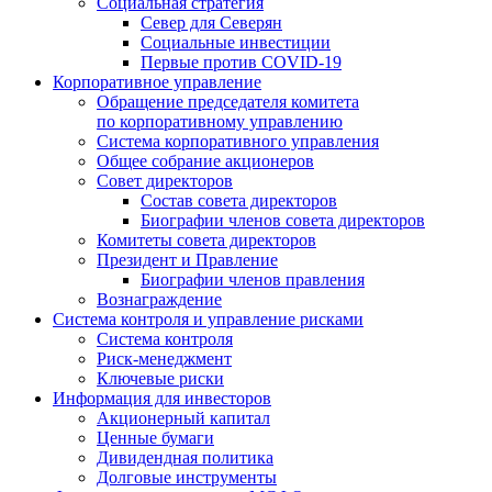
Социальная стратегия
Север для Северян
Социальные инвестиции
Первые против COVID‑19
Корпоративное управление
Обращение председателя комитета
по корпоративному управлению
Система корпоративного управления
Общее собрание акционеров
Совет директоров
Состав совета директоров
Биографии членов совета директоров
Комитеты совета директоров
Президент и Правление
Биографии членов правления
Вознаграждение
Система контроля и управление рисками
Система контроля
Риск-менеджмент
Ключевые риски
Информация для инвесторов
Акционерный капитал
Ценные бумаги
Дивидендная политика
Долговые инструменты