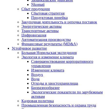
Забайкальский дивизион
Nkomati
Сбыт продукции
Сбытовая стратегия
Продуктовая линейка
Закупочная деятельность и цепочка поставок
Энергетические активы
Транспортные активы
Цифровизация
Автоматизация производства
Финансовые результаты (MD&A)
Устойчивое развитие
Большая Норильская экспедиция
Экология и изменение климата
Совершенствование корпоративного
управления
Изменение климата
Воздух
Вода
Отходы и хвостохранилища
Биоразнообразие
Экологические показатели по зарубежным
активам
Кадровая политика
Промышленная безопасность и охрана труда