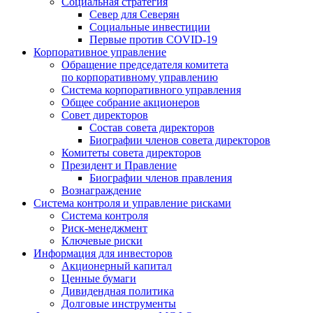
Социальная стратегия
Север для Северян
Социальные инвестиции
Первые против COVID‑19
Корпоративное управление
Обращение председателя комитета
по корпоративному управлению
Система корпоративного управления
Общее собрание акционеров
Совет директоров
Состав совета директоров
Биографии членов совета директоров
Комитеты совета директоров
Президент и Правление
Биографии членов правления
Вознаграждение
Система контроля и управление рисками
Система контроля
Риск-менеджмент
Ключевые риски
Информация для инвесторов
Акционерный капитал
Ценные бумаги
Дивидендная политика
Долговые инструменты