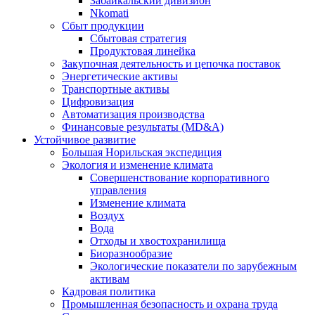
Забайкальский дивизион
Nkomati
Сбыт продукции
Сбытовая стратегия
Продуктовая линейка
Закупочная деятельность и цепочка поставок
Энергетические активы
Транспортные активы
Цифровизация
Автоматизация производства
Финансовые результаты (MD&A)
Устойчивое развитие
Большая Норильская экспедиция
Экология и изменение климата
Совершенствование корпоративного
управления
Изменение климата
Воздух
Вода
Отходы и хвостохранилища
Биоразнообразие
Экологические показатели по зарубежным
активам
Кадровая политика
Промышленная безопасность и охрана труда