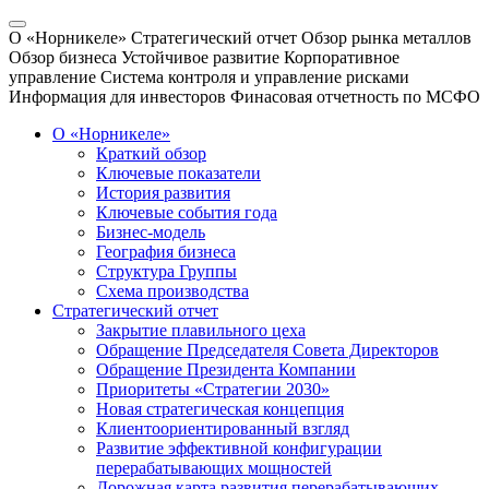
О «Норникеле»
Стратегический отчет
Обзор рынка металлов
Обзор бизнеса
Устойчивое развитие
Корпоративное
управление
Система контроля и управление рисками
Информация для инвесторов
Финасовая отчетность по МСФО
О «Норникеле»
Краткий обзор
Ключевые показатели
История развития
Ключевые события года
Бизнес-модель
География бизнеса
Структура Группы
Схема производства
Стратегический отчет
Закрытие плавильного цеха
Обращение Председателя Совета Директоров
Обращение Президента Компании
Приоритеты «Стратегии 2030»
Новая стратегическая концепция
Клиентоориентированный взгляд
Развитие эффективной конфигурации
перерабатывающих мощностей
Дорожная карта развития перерабатывающих