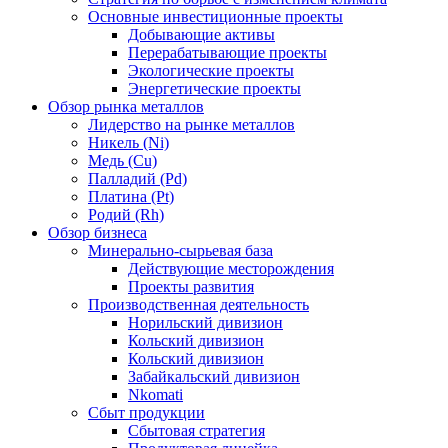
Основные инвестиционные проекты
Добывающие активы
Перерабатывающие проекты
Экологические проекты
Энергетические проекты
Обзор рынка металлов
Лидерство на рынке металлов
Никель (Ni)
Медь (Cu)
Палладий (Pd)
Платина (Pt)
Родий (Rh)
Обзор бизнеса
Минерально-сырьевая база
Действующие месторождения
Проекты развития
Производственная деятельность
Норильский дивизион
Кольский дивизион
Кольский дивизион
Забайкальский дивизион
Nkomati
Сбыт продукции
Сбытовая стратегия