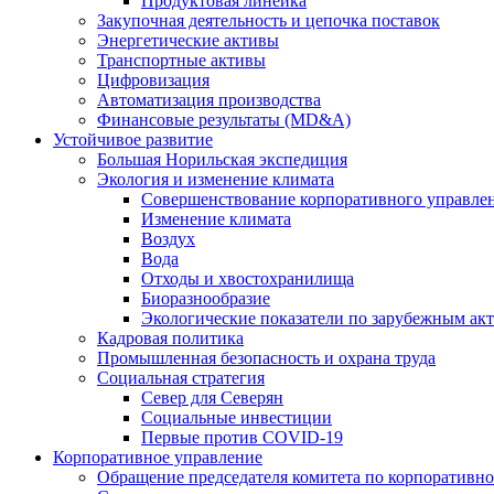
Продуктовая линейка
Закупочная деятельность и цепочка поставок
Энергетические активы
Транспортные активы
Цифровизация
Автоматизация производства
Финансовые результаты (MD&A)
Устойчивое развитие
Большая Норильская экспедиция
Экология и изменение климата
Совершенствование корпоративного управле
Изменение климата
Воздух
Вода
Отходы и хвостохранилища
Биоразнообразие
Экологические показатели по зарубежным ак
Кадровая политика
Промышленная безопасность и охрана труда
Социальная стратегия
Север для Северян
Социальные инвестиции
Первые против COVID‑19
Корпоративное управление
Обращение председателя комитета по корпоративн