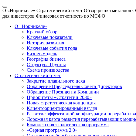
О «Норникеле»
Стратегический отчет
Обзор рынка металлов
О
для инвесторов
Финасовая отчетность по МСФО
О «Норникеле»
Краткий обзор
Ключевые показатели
История развития
Ключевые события года
Бизнес-модель
География бизнеса
Структура Группы
Схема производства
Стратегический отчет
Закрытие плавильного цеха
Обращение Председателя Совета Директоров
Обращение Президента Компании
Приоритеты «Стратегии 2030»
Новая стратегическая концепция
Клиентоориентированный взгляд
Развитие эффективной конфигурации перерабаты
Дорожная карта развития перерабатывающих мощн
Комплексная экологическая программа
«Серная программа 2.0»
Стратегия по борьбе с изменением климата