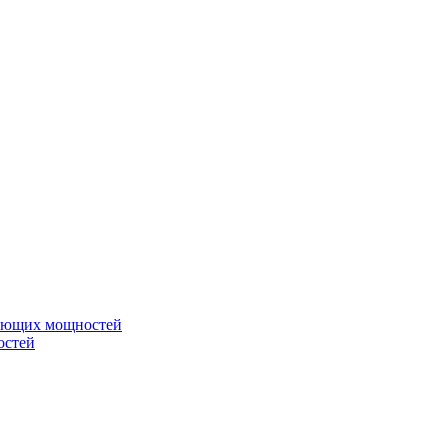
вающих мощностей
остей