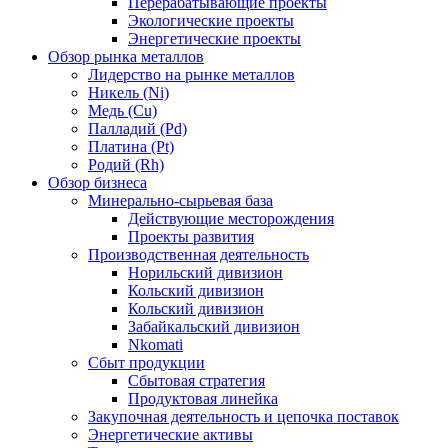
Перерабатывающие проекты
Экологические проекты
Энергетические проекты
Обзор рынка металлов
Лидерство на рынке металлов
Никель (Ni)
Медь (Cu)
Палладий (Pd)
Платина (Pt)
Родий (Rh)
Обзор бизнеса
Минерально-сырьевая база
Действующие месторождения
Проекты развития
Производственная деятельность
Норильский дивизион
Кольский дивизион
Кольский дивизион
Забайкальский дивизион
Nkomati
Сбыт продукции
Сбытовая стратегия
Продуктовая линейка
Закупочная деятельность и цепочка поставок
Энергетические активы