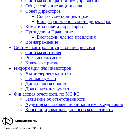
Система корпоративного управления
Общее собрание акционеров
Совет директоров
Состав совета директоров
Биографии членов совета директоров
Комитеты совета директоров
Президент и Правление
Биографии членов правления
Вознаграждение
Система контроля и управление рисками
Система контроля
Риск-менеджмент
Ключевые риски
Информация для инвесторов
Акционерный капитал
Ценные бумаги
Дивидендная политика
Долговые инструменты
Финасовая отчетность по МСФО
Заявление об ответственности
Аудиторское заключение независимых аудиторов
Консолидированная финансовая отчетность
Годовой отчет 2020