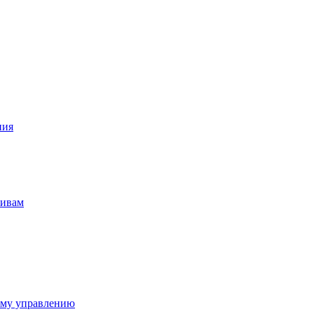
ния
тивам
ому управлению