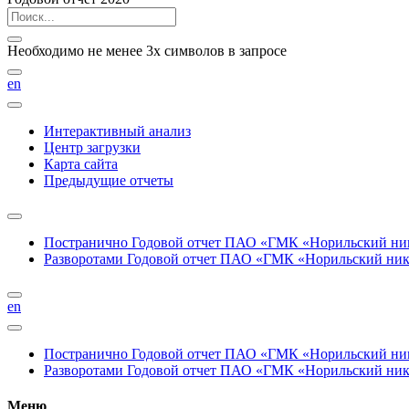
Необходимо не менее 3х символов в запросе
en
Интерактивный анализ
Центр загрузки
Карта сайта
Предыдущие отчеты
Постранично
Годовой отчет ПАО «ГМК «Норильский нике
Разворотами
Годовой отчет ПАО «ГМК «Норильский никел
en
Постранично
Годовой отчет ПАО «ГМК «Норильский нике
Разворотами
Годовой отчет ПАО «ГМК «Норильский никел
Меню