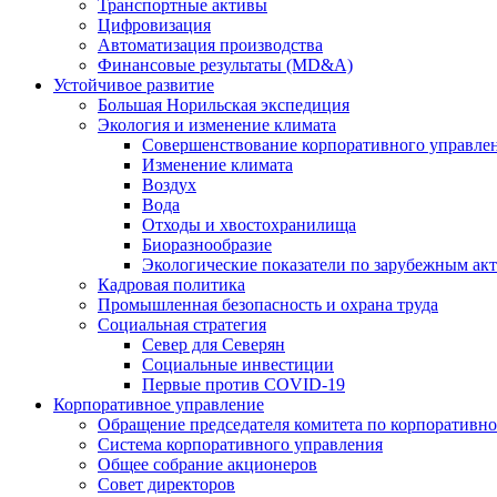
Транспортные активы
Цифровизация
Автоматизация производства
Финансовые результаты (MD&A)
Устойчивое развитие
Большая Норильская экспедиция
Экология и изменение климата
Совершенствование корпоративного управле
Изменение климата
Воздух
Вода
Отходы и хвостохранилища
Биоразнообразие
Экологические показатели по зарубежным ак
Кадровая политика
Промышленная безопасность и охрана труда
Социальная стратегия
Север для Северян
Социальные инвестиции
Первые против COVID‑19
Корпоративное управление
Обращение председателя комитета по корпоративн
Система корпоративного управления
Общее собрание акционеров
Совет директоров