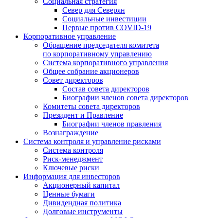
Социальная стратегия
Север для Северян
Социальные инвестиции
Первые против COVID‑19
Корпоративное управление
Обращение председателя комитета
по корпоративному управлению
Система корпоративного управления
Общее собрание акционеров
Совет директоров
Состав совета директоров
Биографии членов совета директоров
Комитеты совета директоров
Президент и Правление
Биографии членов правления
Вознаграждение
Система контроля и управление рисками
Система контроля
Риск-менеджмент
Ключевые риски
Информация для инвесторов
Акционерный капитал
Ценные бумаги
Дивидендная политика
Долговые инструменты