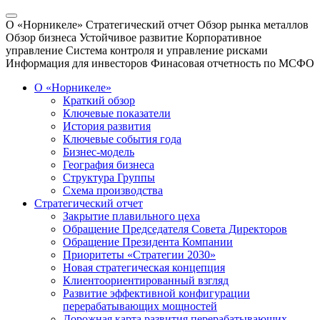
О «Норникеле»
Стратегический отчет
Обзор рынка металлов
Обзор бизнеса
Устойчивое развитие
Корпоративное
управление
Система контроля и управление рисками
Информация для инвесторов
Финасовая отчетность по МСФО
О «Норникеле»
Краткий обзор
Ключевые показатели
История развития
Ключевые события года
Бизнес-модель
География бизнеса
Структура Группы
Схема производства
Стратегический отчет
Закрытие плавильного цеха
Обращение Председателя Совета Директоров
Обращение Президента Компании
Приоритеты «Стратегии 2030»
Новая стратегическая концепция
Клиентоориентированный взгляд
Развитие эффективной конфигурации
перерабатывающих мощностей
Дорожная карта развития перерабатывающих