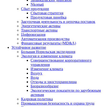
Забайкальский дивизион
Nkomati
Сбыт продукции
Сбытовая стратегия
Продуктовая линейка
Закупочная деятельность и цепочка поставок
Энергетические активы
Транспортные активы
Цифровизация
Автоматизация производства
Финансовые результаты (MD&A)
Устойчивое развитие
Большая Норильская экспедиция
Экология и изменение климата
Совершенствование корпоративного
управления
Изменение климата
Воздух
Вода
Отходы и хвостохранилища
Биоразнообразие
Экологические показатели по зарубежным
активам
Кадровая политика
Промышленная безопасность и охрана труда