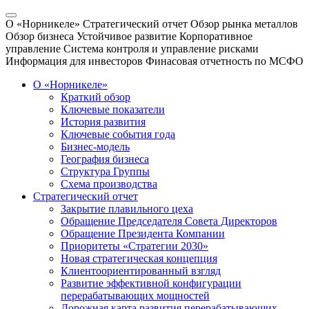
О «Норникеле»
Стратегический отчет
Обзор рынка металлов
Обзор бизнеса
Устойчивое развитие
Корпоративное
управление
Система контроля и управление рисками
Информация для инвесторов
Финасовая отчетность по МСФО
О «Норникеле»
Краткий обзор
Ключевые показатели
История развития
Ключевые события года
Бизнес-модель
География бизнеса
Структура Группы
Схема производства
Стратегический отчет
Закрытие плавильного цеха
Обращение Председателя Совета Директоров
Обращение Президента Компании
Приоритеты «Стратегии 2030»
Новая стратегическая концепция
Клиентоориентированный взгляд
Развитие эффективной конфигурации
перерабатывающих мощностей
Дорожная карта развития перерабатывающих