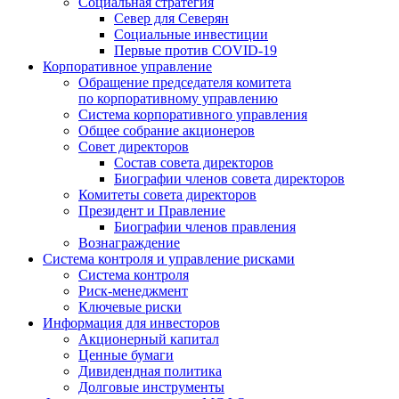
Социальная стратегия
Север для Северян
Социальные инвестиции
Первые против COVID‑19
Корпоративное управление
Обращение председателя комитета
по корпоративному управлению
Система корпоративного управления
Общее собрание акционеров
Совет директоров
Состав совета директоров
Биографии членов совета директоров
Комитеты совета директоров
Президент и Правление
Биографии членов правления
Вознаграждение
Система контроля и управление рисками
Система контроля
Риск-менеджмент
Ключевые риски
Информация для инвесторов
Акционерный капитал
Ценные бумаги
Дивидендная политика
Долговые инструменты