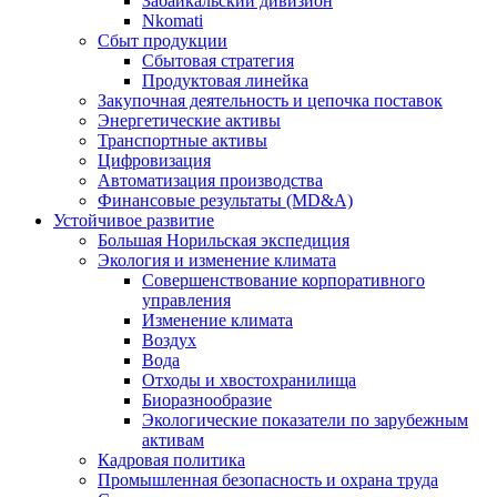
Забайкальский дивизион
Nkomati
Сбыт продукции
Сбытовая стратегия
Продуктовая линейка
Закупочная деятельность и цепочка поставок
Энергетические активы
Транспортные активы
Цифровизация
Автоматизация производства
Финансовые результаты (MD&A)
Устойчивое развитие
Большая Норильская экспедиция
Экология и изменение климата
Совершенствование корпоративного
управления
Изменение климата
Воздух
Вода
Отходы и хвостохранилища
Биоразнообразие
Экологические показатели по зарубежным
активам
Кадровая политика
Промышленная безопасность и охрана труда