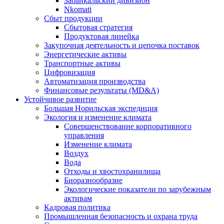
Забайкальский дивизион
Nkomati
Сбыт продукции
Сбытовая стратегия
Продуктовая линейка
Закупочная деятельность и цепочка поставок
Энергетические активы
Транспортные активы
Цифровизация
Автоматизация производства
Финансовые результаты (MD&A)
Устойчивое развитие
Большая Норильская экспедиция
Экология и изменение климата
Совершенствование корпоративного
управления
Изменение климата
Воздух
Вода
Отходы и хвостохранилища
Биоразнообразие
Экологические показатели по зарубежным
активам
Кадровая политика
Промышленная безопасность и охрана труда