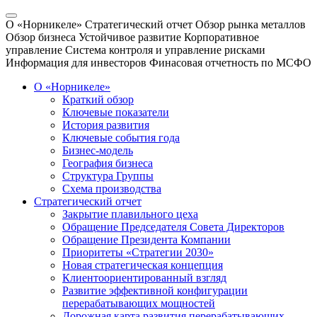
О «Норникеле»
Стратегический отчет
Обзор рынка металлов
Обзор бизнеса
Устойчивое развитие
Корпоративное
управление
Система контроля и управление рисками
Информация для инвесторов
Финасовая отчетность по МСФО
О «Норникеле»
Краткий обзор
Ключевые показатели
История развития
Ключевые события года
Бизнес-модель
География бизнеса
Структура Группы
Схема производства
Стратегический отчет
Закрытие плавильного цеха
Обращение Председателя Совета Директоров
Обращение Президента Компании
Приоритеты «Стратегии 2030»
Новая стратегическая концепция
Клиентоориентированный взгляд
Развитие эффективной конфигурации
перерабатывающих мощностей
Дорожная карта развития перерабатывающих