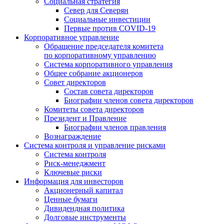
Социальная стратегия
Север для Северян
Социальные инвестиции
Первые против COVID‑19
Корпоративное управление
Обращение председателя комитета
по корпоративному управлению
Система корпоративного управления
Общее собрание акционеров
Совет директоров
Состав совета директоров
Биографии членов совета директоров
Комитеты совета директоров
Президент и Правление
Биографии членов правления
Вознаграждение
Система контроля и управление рисками
Система контроля
Риск-менеджмент
Ключевые риски
Информация для инвесторов
Акционерный капитал
Ценные бумаги
Дивидендная политика
Долговые инструменты