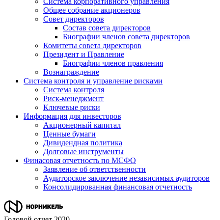
Система корпоративного управления
Общее собрание акционеров
Совет директоров
Состав совета директоров
Биографии членов совета директоров
Комитеты совета директоров
Президент и Правление
Биографии членов правления
Вознаграждение
Система контроля и управление рисками
Система контроля
Риск-менеджмент
Ключевые риски
Информация для инвесторов
Акционерный капитал
Ценные бумаги
Дивидендная политика
Долговые инструменты
Финасовая отчетность по МСФО
Заявление об ответственности
Аудиторское заключение независимых аудиторов
Консолидированная финансовая отчетность
Годовой отчет 2020