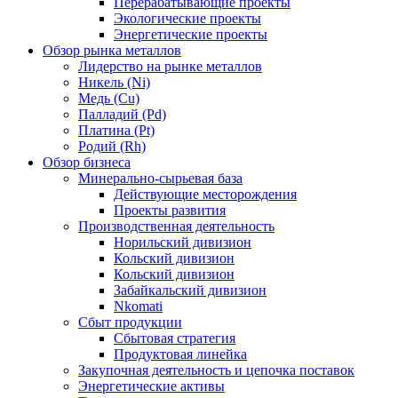
Перерабатывающие проекты
Экологические проекты
Энергетические проекты
Обзор рынка металлов
Лидерство на рынке металлов
Никель (Ni)
Медь (Cu)
Палладий (Pd)
Платина (Pt)
Родий (Rh)
Обзор бизнеса
Минерально-сырьевая база
Действующие месторождения
Проекты развития
Производственная деятельность
Норильский дивизион
Кольский дивизион
Кольский дивизион
Забайкальский дивизион
Nkomati
Сбыт продукции
Сбытовая стратегия
Продуктовая линейка
Закупочная деятельность и цепочка поставок
Энергетические активы