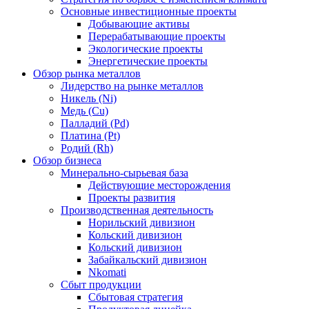
Основные инвестиционные проекты
Добывающие активы
Перерабатывающие проекты
Экологические проекты
Энергетические проекты
Обзор рынка металлов
Лидерство на рынке металлов
Никель (Ni)
Медь (Cu)
Палладий (Pd)
Платина (Pt)
Родий (Rh)
Обзор бизнеса
Минерально-сырьевая база
Действующие месторождения
Проекты развития
Производственная деятельность
Норильский дивизион
Кольский дивизион
Кольский дивизион
Забайкальский дивизион
Nkomati
Сбыт продукции
Сбытовая стратегия