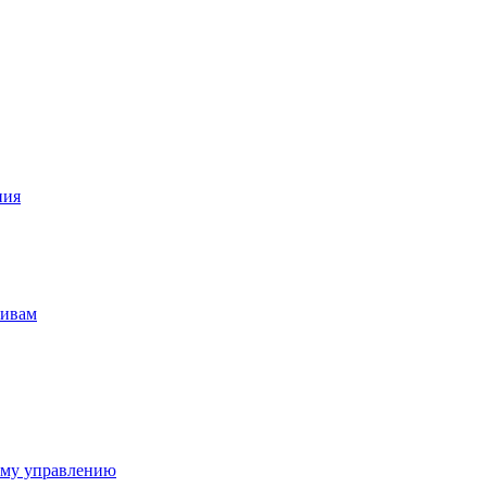
ния
тивам
ому управлению