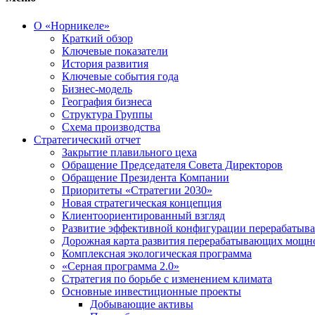
О «Норникеле»
Краткий обзор
Ключевые показатели
История развития
Ключевые события года
Бизнес-модель
География бизнеса
Структура Группы
Схема производства
Стратегический отчет
Закрытие плавильного цеха
Обращение Председателя Совета Директоров
Обращение Президента Компании
Приоритеты «Стратегии 2030»
Новая стратегическая концепция
Клиентоориентированный взгляд
Развитие эффективной конфигурации перерабаты
Дорожная карта развития перерабатывающих мощн
Комплексная экологическая программа
«Серная программа 2.0»
Стратегия по борьбе с изменением климата
Основные инвестиционные проекты
Добывающие активы