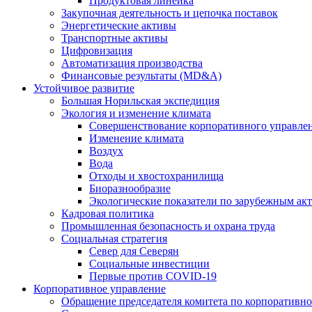
Продуктовая линейка
Закупочная деятельность и цепочка поставок
Энергетические активы
Транспортные активы
Цифровизация
Автоматизация производства
Финансовые результаты (MD&A)
Устойчивое развитие
Большая Норильская экспедиция
Экология и изменение климата
Совершенствование корпоративного управле
Изменение климата
Воздух
Вода
Отходы и хвостохранилища
Биоразнообразие
Экологические показатели по зарубежным ак
Кадровая политика
Промышленная безопасность и охрана труда
Социальная стратегия
Север для Северян
Социальные инвестиции
Первые против COVID‑19
Корпоративное управление
Обращение председателя комитета по корпоративн