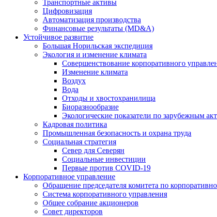
Транспортные активы
Цифровизация
Автоматизация производства
Финансовые результаты (MD&A)
Устойчивое развитие
Большая Норильская экспедиция
Экология и изменение климата
Совершенствование корпоративного управле
Изменение климата
Воздух
Вода
Отходы и хвостохранилища
Биоразнообразие
Экологические показатели по зарубежным ак
Кадровая политика
Промышленная безопасность и охрана труда
Социальная стратегия
Север для Северян
Социальные инвестиции
Первые против COVID‑19
Корпоративное управление
Обращение председателя комитета по корпоративн
Система корпоративного управления
Общее собрание акционеров
Совет директоров