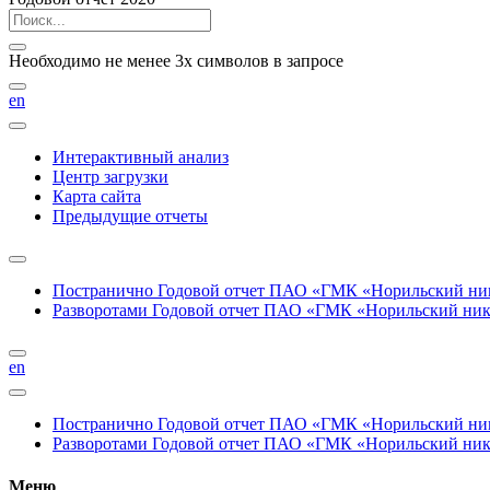
Необходимо не менее 3х символов в запросе
en
Интерактивный анализ
Центр загрузки
Карта сайта
Предыдущие отчеты
Постранично
Годовой отчет ПАО «ГМК «Норильский нике
Разворотами
Годовой отчет ПАО «ГМК «Норильский никел
en
Постранично
Годовой отчет ПАО «ГМК «Норильский нике
Разворотами
Годовой отчет ПАО «ГМК «Норильский никел
Меню