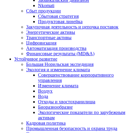
Забайкальский дивизион
Nkomati
Сбыт продукции
Сбытовая стратегия
Продуктовая линейка
Закупочная деятельность и цепочка поставок
Энергетические активы
Транспортные активы
Цифровизация
Автоматизация производства
Финансовые результаты (MD&A)
Устойчивое развитие
Большая Норильская экспедиция
Экология и изменение климата
Совершенствование корпоративного
управления
Изменение климата
Воздух
Вода
Отходы и хвостохранилища
Биоразнообразие
Экологические показатели по зарубежным
активам
Кадровая политика
Промышленная безопасность и охрана труда