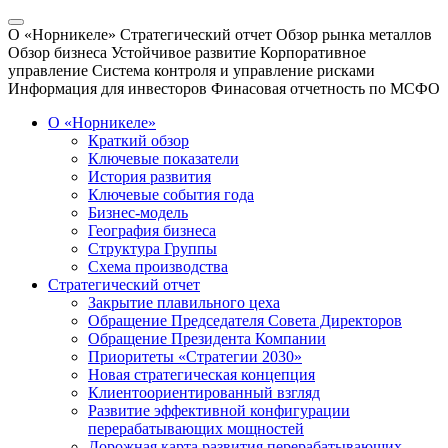
О «Норникеле»
Стратегический отчет
Обзор рынка металлов
Обзор бизнеса
Устойчивое развитие
Корпоративное
управление
Система контроля и управление рисками
Информация для инвесторов
Финасовая отчетность по МСФО
О «Норникеле»
Краткий обзор
Ключевые показатели
История развития
Ключевые события года
Бизнес-модель
География бизнеса
Структура Группы
Схема производства
Стратегический отчет
Закрытие плавильного цеха
Обращение Председателя Совета Директоров
Обращение Президента Компании
Приоритеты «Стратегии 2030»
Новая стратегическая концепция
Клиентоориентированный взгляд
Развитие эффективной конфигурации
перерабатывающих мощностей
Дорожная карта развития перерабатывающих