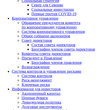
Социальная стратегия
Север для Северян
Социальные инвестиции
Первые против COVID‑19
Корпоративное управление
Обращение председателя комитета
по корпоративному управлению
Система корпоративного управления
Общее собрание акционеров
Совет директоров
Состав совета директоров
Биографии членов совета директоров
Комитеты совета директоров
Президент и Правление
Биографии членов правления
Вознаграждение
Система контроля и управление рисками
Система контроля
Риск-менеджмент
Ключевые риски
Информация для инвесторов
Акционерный капитал
Ценные бумаги
Дивидендная политика
Долговые инструменты