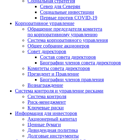
Социальная стратегия
Север для Северян
Социальные инвестиции
Первые против COVID‑19
Корпоративное управление
Обращение председателя комитета
по корпоративному управлению
Система корпоративного управления
Общее собрание акционеров
Совет директоров
Состав совета директоров
Биографии членов совета директоров
Комитеты совета директоров
Президент и Правление
Биографии членов правления
Вознаграждение
Система контроля и управление рисками
Система контроля
Риск-менеджмент
Ключевые риски
Информация для инвесторов
Акционерный капитал
Ценные бумаги
Дивидендная политика
Долговые инструменты