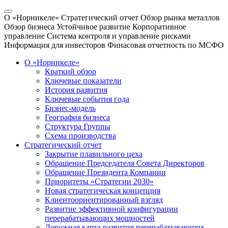
О «Норникеле»
Стратегический отчет
Обзор рынка металлов
Обзор бизнеса
Устойчивое развитие
Корпоративное
управление
Система контроля и управление рисками
Информация для инвесторов
Финасовая отчетность по МСФО
О «Норникеле»
Краткий обзор
Ключевые показатели
История развития
Ключевые события года
Бизнес-модель
География бизнеса
Структура Группы
Схема производства
Стратегический отчет
Закрытие плавильного цеха
Обращение Председателя Совета Директоров
Обращение Президента Компании
Приоритеты «Стратегии 2030»
Новая стратегическая концепция
Клиентоориентированный взгляд
Развитие эффективной конфигурации
перерабатывающих мощностей
Дорожная карта развития перерабатывающих