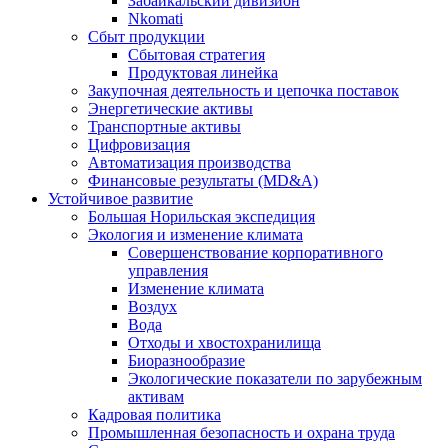
Забайкальский дивизион
Nkomati
Сбыт продукции
Сбытовая стратегия
Продуктовая линейка
Закупочная деятельность и цепочка поставок
Энергетические активы
Транспортные активы
Цифровизация
Автоматизация производства
Финансовые результаты (MD&A)
Устойчивое развитие
Большая Норильская экспедиция
Экология и изменение климата
Совершенствование корпоративного
управления
Изменение климата
Воздух
Вода
Отходы и хвостохранилища
Биоразнообразие
Экологические показатели по зарубежным
активам
Кадровая политика
Промышленная безопасность и охрана труда