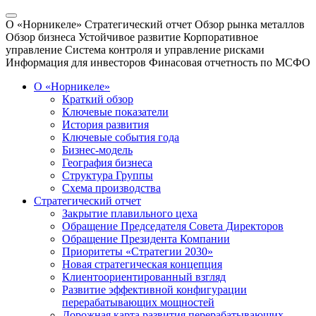
О «Норникеле»
Стратегический отчет
Обзор рынка металлов
Обзор бизнеса
Устойчивое развитие
Корпоративное
управление
Система контроля и управление рисками
Информация для инвесторов
Финасовая отчетность по МСФО
О «Норникеле»
Краткий обзор
Ключевые показатели
История развития
Ключевые события года
Бизнес-модель
География бизнеса
Структура Группы
Схема производства
Стратегический отчет
Закрытие плавильного цеха
Обращение Председателя Совета Директоров
Обращение Президента Компании
Приоритеты «Стратегии 2030»
Новая стратегическая концепция
Клиентоориентированный взгляд
Развитие эффективной конфигурации
перерабатывающих мощностей
Дорожная карта развития перерабатывающих