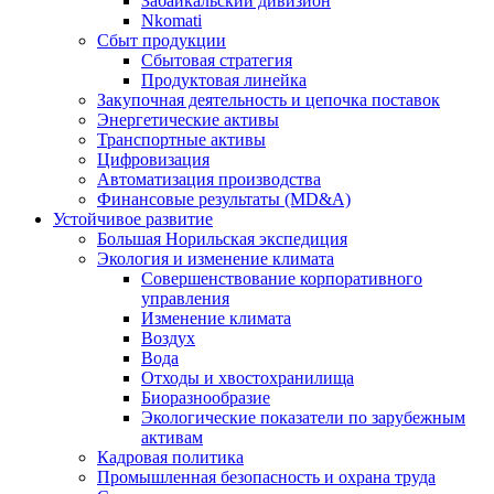
Забайкальский дивизион
Nkomati
Сбыт продукции
Сбытовая стратегия
Продуктовая линейка
Закупочная деятельность и цепочка поставок
Энергетические активы
Транспортные активы
Цифровизация
Автоматизация производства
Финансовые результаты (MD&A)
Устойчивое развитие
Большая Норильская экспедиция
Экология и изменение климата
Совершенствование корпоративного
управления
Изменение климата
Воздух
Вода
Отходы и хвостохранилища
Биоразнообразие
Экологические показатели по зарубежным
активам
Кадровая политика
Промышленная безопасность и охрана труда