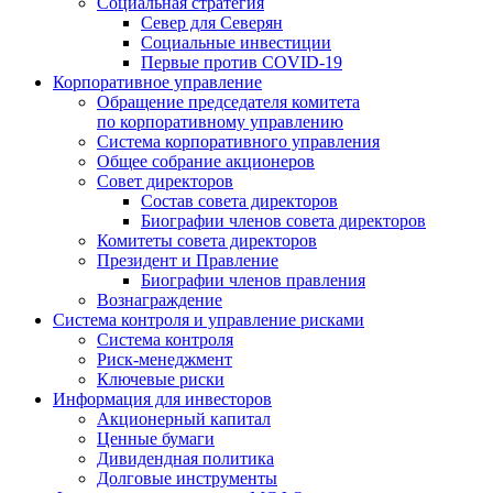
Социальная стратегия
Север для Северян
Социальные инвестиции
Первые против COVID‑19
Корпоративное управление
Обращение председателя комитета
по корпоративному управлению
Система корпоративного управления
Общее собрание акционеров
Совет директоров
Состав совета директоров
Биографии членов совета директоров
Комитеты совета директоров
Президент и Правление
Биографии членов правления
Вознаграждение
Система контроля и управление рисками
Система контроля
Риск-менеджмент
Ключевые риски
Информация для инвесторов
Акционерный капитал
Ценные бумаги
Дивидендная политика
Долговые инструменты