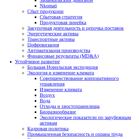
Забайкальский дивизион
Nkomati
Сбыт продукции
Сбытовая стратегия
Продуктовая линейка
Закупочная деятельность и цепочка поставок
Энергетические активы
Транспортные активы
Цифровизация
Автоматизация производства
Финансовые результаты (MD&A)
Устойчивое развитие
Большая Норильская экспедиция
Экология и изменение климата
Совершенствование корпоративного
управления
Изменение климата
Воздух
Вода
Отходы и хвостохранилища
Биоразнообразие
Экологические показатели по зарубежным
активам
Кадровая политика
Промышленная безопасность и охрана труда