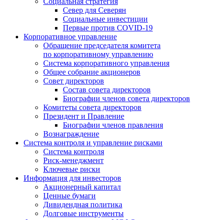
Социальная стратегия
Север для Северян
Социальные инвестиции
Первые против COVID‑19
Корпоративное управление
Обращение председателя комитета
по корпоративному управлению
Система корпоративного управления
Общее собрание акционеров
Совет директоров
Состав совета директоров
Биографии членов совета директоров
Комитеты совета директоров
Президент и Правление
Биографии членов правления
Вознаграждение
Система контроля и управление рисками
Система контроля
Риск-менеджмент
Ключевые риски
Информация для инвесторов
Акционерный капитал
Ценные бумаги
Дивидендная политика
Долговые инструменты