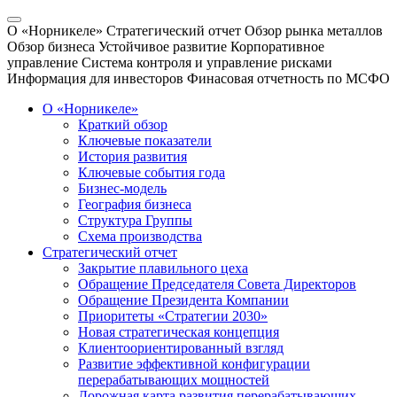
О «Норникеле»
Стратегический отчет
Обзор рынка металлов
Обзор бизнеса
Устойчивое развитие
Корпоративное
управление
Система контроля и управление рисками
Информация для инвесторов
Финасовая отчетность по МСФО
О «Норникеле»
Краткий обзор
Ключевые показатели
История развития
Ключевые события года
Бизнес-модель
География бизнеса
Структура Группы
Схема производства
Стратегический отчет
Закрытие плавильного цеха
Обращение Председателя Совета Директоров
Обращение Президента Компании
Приоритеты «Стратегии 2030»
Новая стратегическая концепция
Клиентоориентированный взгляд
Развитие эффективной конфигурации
перерабатывающих мощностей
Дорожная карта развития перерабатывающих