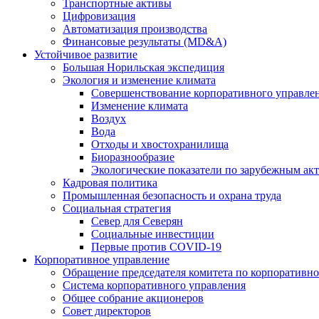
Транспортные активы
Цифровизация
Автоматизация производства
Финансовые результаты (MD&A)
Устойчивое развитие
Большая Норильская экспедиция
Экология и изменение климата
Совершенствование корпоративного управле
Изменение климата
Воздух
Вода
Отходы и хвостохранилища
Биоразнообразие
Экологические показатели по зарубежным ак
Кадровая политика
Промышленная безопасность и охрана труда
Социальная стратегия
Север для Северян
Социальные инвестиции
Первые против COVID‑19
Корпоративное управление
Обращение председателя комитета по корпоративн
Система корпоративного управления
Общее собрание акционеров
Совет директоров