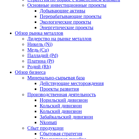
Основные инвестиционные проекты
Добывающие активы
Перерабатывающие проекты
Экологические проекты
Энергетические проекты
Обзор рынка металлов
Лидерство на рынке металлов
Никель (Ni)
Медь (Cu)
Палладий (Pd)
Платина (Pt)
Родий (Rh)
Обзор бизнеса
Минерально-сырьевая база
Действующие месторождения
Проекты развития
Производственная деятельность
Норильский дивизион
Кольский дивизион
Кольский дивизион
Забайкальский дивизион
Nkomati
Сбыт продукции
Сбытовая стратегия