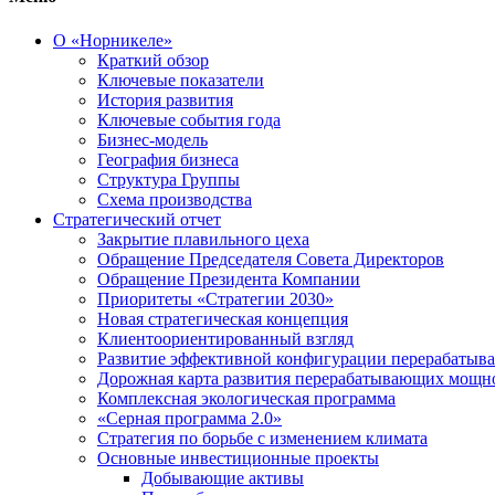
О «Норникеле»
Краткий обзор
Ключевые показатели
История развития
Ключевые события года
Бизнес-модель
География бизнеса
Структура Группы
Схема производства
Стратегический отчет
Закрытие плавильного цеха
Обращение Председателя Совета Директоров
Обращение Президента Компании
Приоритеты «Стратегии 2030»
Новая стратегическая концепция
Клиентоориентированный взгляд
Развитие эффективной конфигурации перерабаты
Дорожная карта развития перерабатывающих мощн
Комплексная экологическая программа
«Серная программа 2.0»
Стратегия по борьбе с изменением климата
Основные инвестиционные проекты
Добывающие активы