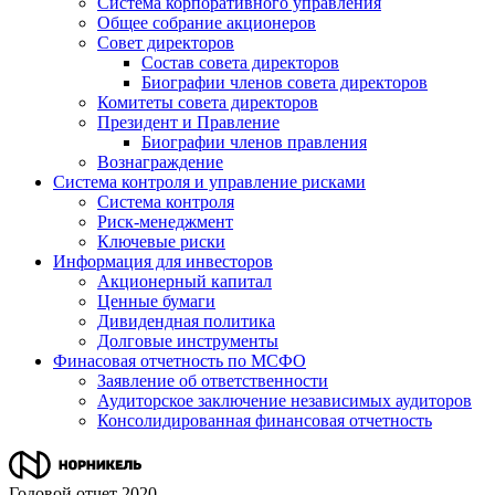
Система корпоративного управления
Общее собрание акционеров
Совет директоров
Состав совета директоров
Биографии членов совета директоров
Комитеты совета директоров
Президент и Правление
Биографии членов правления
Вознаграждение
Система контроля и управление рисками
Система контроля
Риск-менеджмент
Ключевые риски
Информация для инвесторов
Акционерный капитал
Ценные бумаги
Дивидендная политика
Долговые инструменты
Финасовая отчетность по МСФО
Заявление об ответственности
Аудиторское заключение независимых аудиторов
Консолидированная финансовая отчетность
Годовой отчет 2020