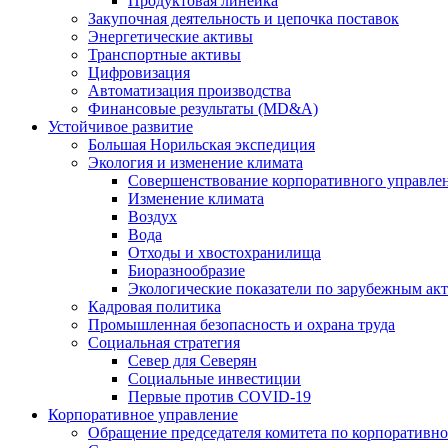
Продуктовая линейка
Закупочная деятельность и цепочка поставок
Энергетические активы
Транспортные активы
Цифровизация
Автоматизация производства
Финансовые результаты (MD&A)
Устойчивое развитие
Большая Норильская экспедиция
Экология и изменение климата
Совершенствование корпоративного управле
Изменение климата
Воздух
Вода
Отходы и хвостохранилища
Биоразнообразие
Экологические показатели по зарубежным ак
Кадровая политика
Промышленная безопасность и охрана труда
Социальная стратегия
Север для Северян
Социальные инвестиции
Первые против COVID‑19
Корпоративное управление
Обращение председателя комитета по корпоративн