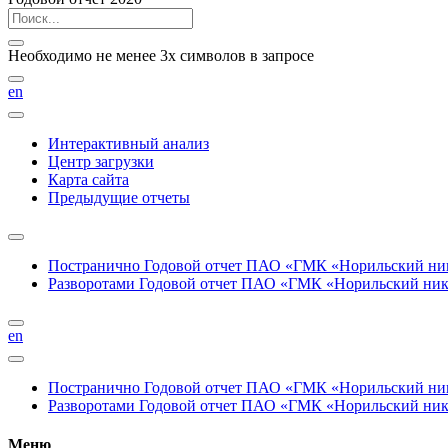
Необходимо не менее 3х символов в запросе
en
Интерактивный анализ
Центр загрузки
Карта сайта
Предыдущие отчеты
Постранично
Годовой отчет ПАО «ГМК «Норильский нике
Разворотами
Годовой отчет ПАО «ГМК «Норильский никел
en
Постранично
Годовой отчет ПАО «ГМК «Норильский нике
Разворотами
Годовой отчет ПАО «ГМК «Норильский никел
Меню