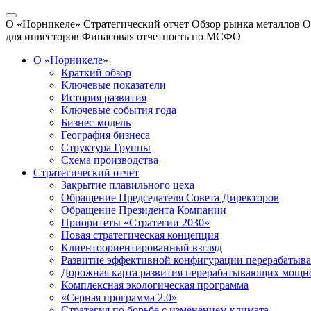
О «Норникеле»
Стратегический отчет
Обзор рынка металлов
О
для инвесторов
Финасовая отчетность по МСФО
О «Норникеле»
Краткий обзор
Ключевые показатели
История развития
Ключевые события года
Бизнес-модель
География бизнеса
Структура Группы
Схема производства
Стратегический отчет
Закрытие плавильного цеха
Обращение Председателя Совета Директоров
Обращение Президента Компании
Приоритеты «Стратегии 2030»
Новая стратегическая концепция
Клиентоориентированный взгляд
Развитие эффективной конфигурации перерабаты
Дорожная карта развития перерабатывающих мощн
Комплексная экологическая программа
«Серная программа 2.0»
Стратегия по борьбе с изменением климата