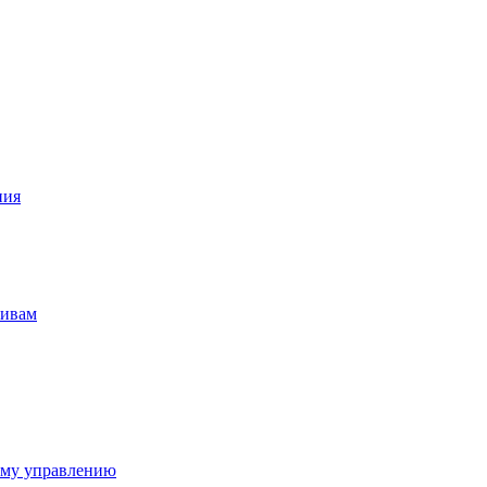
ния
тивам
ому управлению