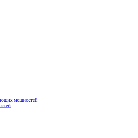
вающих мощностей
остей