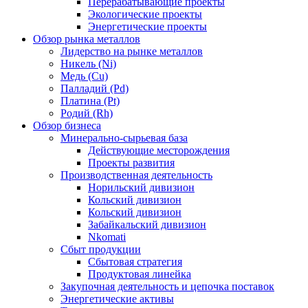
Перерабатывающие проекты
Экологические проекты
Энергетические проекты
Обзор рынка металлов
Лидерство на рынке металлов
Никель (Ni)
Медь (Cu)
Палладий (Pd)
Платина (Pt)
Родий (Rh)
Обзор бизнеса
Минерально-сырьевая база
Действующие месторождения
Проекты развития
Производственная деятельность
Норильский дивизион
Кольский дивизион
Кольский дивизион
Забайкальский дивизион
Nkomati
Сбыт продукции
Сбытовая стратегия
Продуктовая линейка
Закупочная деятельность и цепочка поставок
Энергетические активы