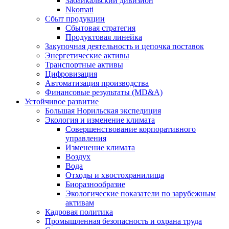
Забайкальский дивизион
Nkomati
Сбыт продукции
Сбытовая стратегия
Продуктовая линейка
Закупочная деятельность и цепочка поставок
Энергетические активы
Транспортные активы
Цифровизация
Автоматизация производства
Финансовые результаты (MD&A)
Устойчивое развитие
Большая Норильская экспедиция
Экология и изменение климата
Совершенствование корпоративного
управления
Изменение климата
Воздух
Вода
Отходы и хвостохранилища
Биоразнообразие
Экологические показатели по зарубежным
активам
Кадровая политика
Промышленная безопасность и охрана труда