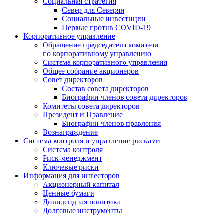
Социальная стратегия
Север для Северян
Социальные инвестиции
Первые против COVID‑19
Корпоративное управление
Обращение председателя комитета
по корпоративному управлению
Система корпоративного управления
Общее собрание акционеров
Совет директоров
Состав совета директоров
Биографии членов совета директоров
Комитеты совета директоров
Президент и Правление
Биографии членов правления
Вознаграждение
Система контроля и управление рисками
Система контроля
Риск-менеджмент
Ключевые риски
Информация для инвесторов
Акционерный капитал
Ценные бумаги
Дивидендная политика
Долговые инструменты