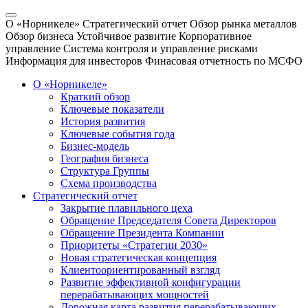
О «Норникеле»
Стратегический отчет
Обзор рынка металлов
Обзор бизнеса
Устойчивое развитие
Корпоративное
управление
Система контроля и управление рисками
Информация для инвесторов
Финасовая отчетность по МСФО
О «Норникеле»
Краткий обзор
Ключевые показатели
История развития
Ключевые события года
Бизнес-модель
География бизнеса
Структура Группы
Схема производства
Стратегический отчет
Закрытие плавильного цеха
Обращение Председателя Совета Директоров
Обращение Президента Компании
Приоритеты «Стратегии 2030»
Новая стратегическая концепция
Клиентоориентированный взгляд
Развитие эффективной конфигурации
перерабатывающих мощностей
Дорожная карта развития перерабатывающих