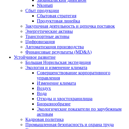
Забайкальский дивизион
Nkomati
Сбыт продукции
Сбытовая стратегия
Продуктовая линейка
Закупочная деятельность и цепочка поставок
Энергетические активы
Транспортные активы
Цифровизация
Автоматизация производства
Финансовые результаты (MD&A)
Устойчивое развитие
Большая Норильская экспедиция
Экология и изменение климата
Совершенствование корпоративного
управления
Изменение климата
Воздух
Вода
Отходы и хвостохранилища
Биоразнообразие
Экологические показатели по зарубежным
активам
Кадровая политика
Промышленная безопасность и охрана труда