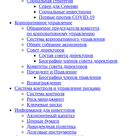
Социальная стратегия
Север для Северян
Социальные инвестиции
Первые против COVID‑19
Корпоративное управление
Обращение председателя комитета
по корпоративному управлению
Система корпоративного управления
Общее собрание акционеров
Совет директоров
Состав совета директоров
Биографии членов совета директоров
Комитеты совета директоров
Президент и Правление
Биографии членов правления
Вознаграждение
Система контроля и управление рисками
Система контроля
Риск-менеджмент
Ключевые риски
Информация для инвесторов
Акционерный капитал
Ценные бумаги
Дивидендная политика
Долговые инструменты