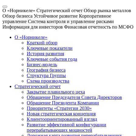
О «Норникеле»
Стратегический отчет
Обзор рынка металлов
Обзор бизнеса
Устойчивое развитие
Корпоративное
управление
Система контроля и управление рисками
Информация для инвесторов
Финасовая отчетность по МСФО
О «Норникеле»
Краткий обзор
Ключевые показатели
История развития
Ключевые события года
Бизнес-модель
География бизнеса
Структура Группы
Схема производства
Стратегический отчет
Закрытие плавильного цеха
Обращение Председателя Совета Директоров
Обращение Президента Компании
Приоритеты «Стратегии 2030»
Новая стратегическая концепция
Клиентоориентированный взгляд
Развитие эффективной конфигурации
перерабатывающих мощностей
Дорожная карта развития перерабатывающих