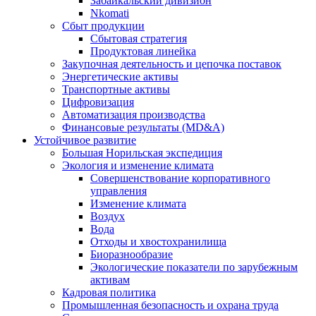
Забайкальский дивизион
Nkomati
Сбыт продукции
Сбытовая стратегия
Продуктовая линейка
Закупочная деятельность и цепочка поставок
Энергетические активы
Транспортные активы
Цифровизация
Автоматизация производства
Финансовые результаты (MD&A)
Устойчивое развитие
Большая Норильская экспедиция
Экология и изменение климата
Совершенствование корпоративного
управления
Изменение климата
Воздух
Вода
Отходы и хвостохранилища
Биоразнообразие
Экологические показатели по зарубежным
активам
Кадровая политика
Промышленная безопасность и охрана труда