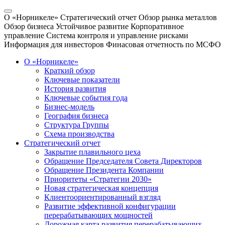
О «Норникеле»
Стратегический отчет
Обзор рынка металлов
Обзор бизнеса
Устойчивое развитие
Корпоративное
управление
Система контроля и управление рисками
Информация для инвесторов
Финасовая отчетность по МСФО
О «Норникеле»
Краткий обзор
Ключевые показатели
История развития
Ключевые события года
Бизнес-модель
География бизнеса
Структура Группы
Схема производства
Стратегический отчет
Закрытие плавильного цеха
Обращение Председателя Совета Директоров
Обращение Президента Компании
Приоритеты «Стратегии 2030»
Новая стратегическая концепция
Клиентоориентированный взгляд
Развитие эффективной конфигурации
перерабатывающих мощностей
Дорожная карта развития перерабатывающих