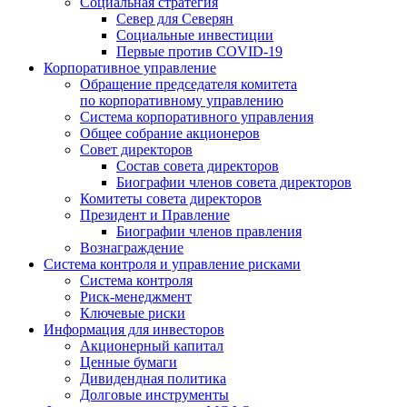
Социальная стратегия
Север для Северян
Социальные инвестиции
Первые против COVID‑19
Корпоративное управление
Обращение председателя комитета
по корпоративному управлению
Система корпоративного управления
Общее собрание акционеров
Совет директоров
Состав совета директоров
Биографии членов совета директоров
Комитеты совета директоров
Президент и Правление
Биографии членов правления
Вознаграждение
Система контроля и управление рисками
Система контроля
Риск-менеджмент
Ключевые риски
Информация для инвесторов
Акционерный капитал
Ценные бумаги
Дивидендная политика
Долговые инструменты