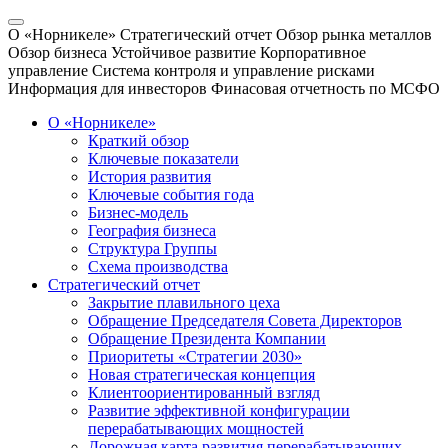
О «Норникеле»
Стратегический отчет
Обзор рынка металлов
Обзор бизнеса
Устойчивое развитие
Корпоративное
управление
Система контроля и управление рисками
Информация для инвесторов
Финасовая отчетность по МСФО
О «Норникеле»
Краткий обзор
Ключевые показатели
История развития
Ключевые события года
Бизнес-модель
География бизнеса
Структура Группы
Схема производства
Стратегический отчет
Закрытие плавильного цеха
Обращение Председателя Совета Директоров
Обращение Президента Компании
Приоритеты «Стратегии 2030»
Новая стратегическая концепция
Клиентоориентированный взгляд
Развитие эффективной конфигурации
перерабатывающих мощностей
Дорожная карта развития перерабатывающих