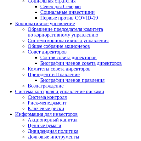
Социальная стратегия
Север для Северян
Социальные инвестиции
Первые против COVID‑19
Корпоративное управление
Обращение председателя комитета
по корпоративному управлению
Система корпоративного управления
Общее собрание акционеров
Совет директоров
Состав совета директоров
Биографии членов совета директоров
Комитеты совета директоров
Президент и Правление
Биографии членов правления
Вознаграждение
Система контроля и управление рисками
Система контроля
Риск-менеджмент
Ключевые риски
Информация для инвесторов
Акционерный капитал
Ценные бумаги
Дивидендная политика
Долговые инструменты