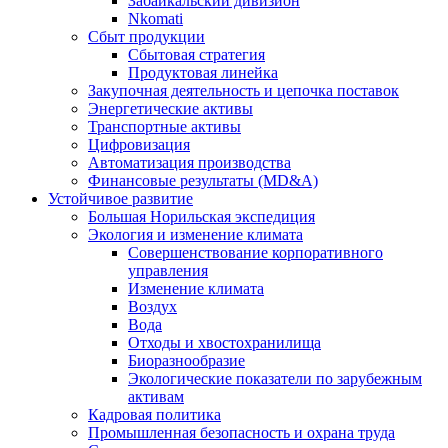
Забайкальский дивизион
Nkomati
Сбыт продукции
Сбытовая стратегия
Продуктовая линейка
Закупочная деятельность и цепочка поставок
Энергетические активы
Транспортные активы
Цифровизация
Автоматизация производства
Финансовые результаты (MD&A)
Устойчивое развитие
Большая Норильская экспедиция
Экология и изменение климата
Совершенствование корпоративного
управления
Изменение климата
Воздух
Вода
Отходы и хвостохранилища
Биоразнообразие
Экологические показатели по зарубежным
активам
Кадровая политика
Промышленная безопасность и охрана труда