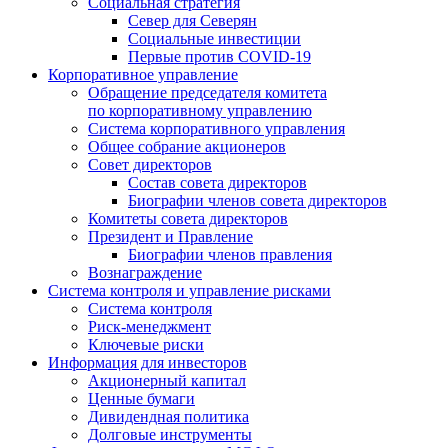
Социальная стратегия
Север для Северян
Социальные инвестиции
Первые против COVID‑19
Корпоративное управление
Обращение председателя комитета
по корпоративному управлению
Система корпоративного управления
Общее собрание акционеров
Совет директоров
Состав совета директоров
Биографии членов совета директоров
Комитеты совета директоров
Президент и Правление
Биографии членов правления
Вознаграждение
Система контроля и управление рисками
Система контроля
Риск-менеджмент
Ключевые риски
Информация для инвесторов
Акционерный капитал
Ценные бумаги
Дивидендная политика
Долговые инструменты