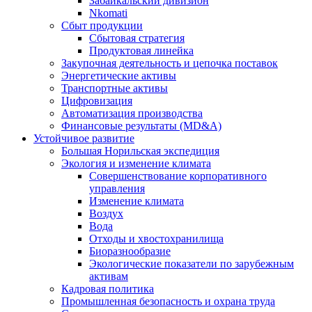
Забайкальский дивизион
Nkomati
Сбыт продукции
Сбытовая стратегия
Продуктовая линейка
Закупочная деятельность и цепочка поставок
Энергетические активы
Транспортные активы
Цифровизация
Автоматизация производства
Финансовые результаты (MD&A)
Устойчивое развитие
Большая Норильская экспедиция
Экология и изменение климата
Совершенствование корпоративного
управления
Изменение климата
Воздух
Вода
Отходы и хвостохранилища
Биоразнообразие
Экологические показатели по зарубежным
активам
Кадровая политика
Промышленная безопасность и охрана труда