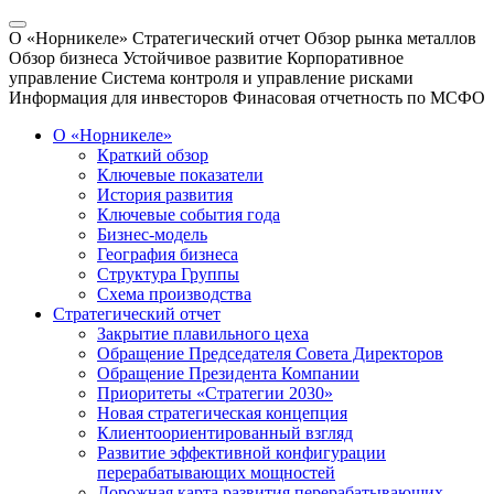
О «Норникеле»
Стратегический отчет
Обзор рынка металлов
Обзор бизнеса
Устойчивое развитие
Корпоративное
управление
Система контроля и управление рисками
Информация для инвесторов
Финасовая отчетность по МСФО
О «Норникеле»
Краткий обзор
Ключевые показатели
История развития
Ключевые события года
Бизнес-модель
География бизнеса
Структура Группы
Схема производства
Стратегический отчет
Закрытие плавильного цеха
Обращение Председателя Совета Директоров
Обращение Президента Компании
Приоритеты «Стратегии 2030»
Новая стратегическая концепция
Клиентоориентированный взгляд
Развитие эффективной конфигурации
перерабатывающих мощностей
Дорожная карта развития перерабатывающих