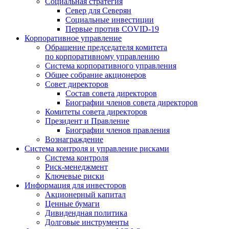
Социальная стратегия
Север для Северян
Социальные инвестиции
Первые против COVID‑19
Корпоративное управление
Обращение председателя комитета
по корпоративному управлению
Система корпоративного управления
Общее собрание акционеров
Совет директоров
Состав совета директоров
Биографии членов совета директоров
Комитеты совета директоров
Президент и Правление
Биографии членов правления
Вознаграждение
Система контроля и управление рисками
Система контроля
Риск-менеджмент
Ключевые риски
Информация для инвесторов
Акционерный капитал
Ценные бумаги
Дивидендная политика
Долговые инструменты