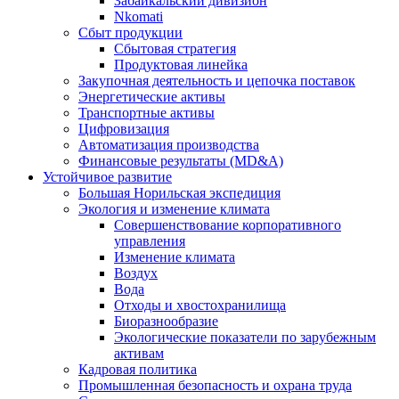
Забайкальский дивизион
Nkomati
Сбыт продукции
Сбытовая стратегия
Продуктовая линейка
Закупочная деятельность и цепочка поставок
Энергетические активы
Транспортные активы
Цифровизация
Автоматизация производства
Финансовые результаты (MD&A)
Устойчивое развитие
Большая Норильская экспедиция
Экология и изменение климата
Совершенствование корпоративного
управления
Изменение климата
Воздух
Вода
Отходы и хвостохранилища
Биоразнообразие
Экологические показатели по зарубежным
активам
Кадровая политика
Промышленная безопасность и охрана труда