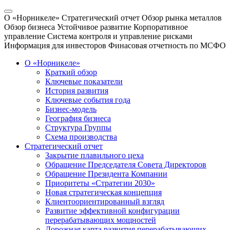
О «Норникеле»
Стратегический отчет
Обзор рынка металлов
Обзор бизнеса
Устойчивое развитие
Корпоративное
управление
Система контроля и управление рисками
Информация для инвесторов
Финасовая отчетность по МСФО
О «Норникеле»
Краткий обзор
Ключевые показатели
История развития
Ключевые события года
Бизнес-модель
География бизнеса
Структура Группы
Схема производства
Стратегический отчет
Закрытие плавильного цеха
Обращение Председателя Совета Директоров
Обращение Президента Компании
Приоритеты «Стратегии 2030»
Новая стратегическая концепция
Клиентоориентированный взгляд
Развитие эффективной конфигурации
перерабатывающих мощностей
Дорожная карта развития перерабатывающих